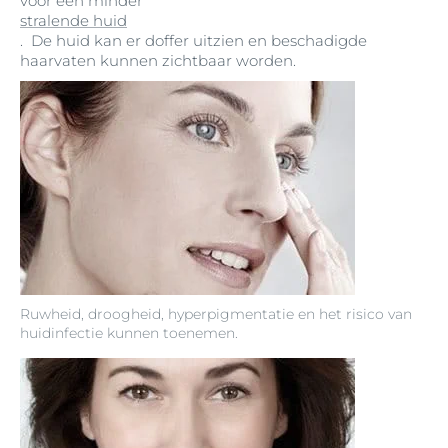
voor een minder
stralende huid
. De huid kan er doffer uitzien en beschadigde
haarvaten kunnen zichtbaar worden.
Ruwheid, droogheid, hyperpigmentatie en het risico van
huidinfectie kunnen toenemen.