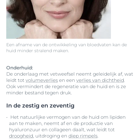
Een afname van de ontwikkeling van bloedvaten kan de
huid minder stralend maken.
Onderhuid:
De onderlaag met vetweefsel neemt geleidelijk af, wat
leidt tot
volumeverlies
en een
verlies van dichtheid
.
Ook vermindert de regeneratie van de huid en is ze
minder bestand tegen druk.
In de zestig en zeventig
Het natuurlijke vermogen van de huid om lipiden
aan te maken, neemt af en de productie van
hyaluronzuur en collageen daalt, wat leidt tot
droogheid
, uitdroging en
diep rimpels
.