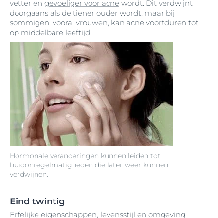
vetter en
gevoeliger voor acne
wordt. Dit verdwijnt
doorgaans als de tiener ouder wordt, maar bij
sommigen, vooral vrouwen, kan acne voortduren tot
op middelbare leeftijd.
Hormonale veranderingen kunnen leiden tot
huidonregelmatigheden die later weer kunnen
verdwijnen.
Eind twintig
Erfelijke eigenschappen, levensstijl en omgeving