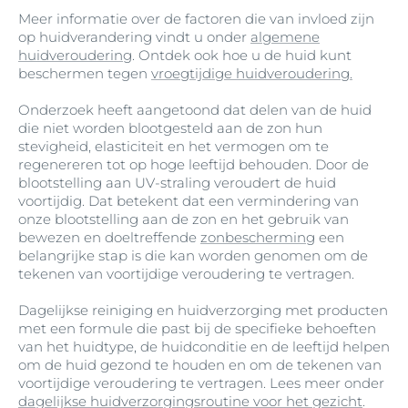
Meer informatie over de factoren die van invloed zijn
op huidverandering vindt u onder
algemene
huidveroudering
. Ontdek ook hoe u de huid kunt
beschermen tegen
vroegtijdige huidveroudering.
Onderzoek heeft aangetoond dat delen van de huid
die niet worden blootgesteld aan de zon hun
stevigheid, elasticiteit en het vermogen om te
regenereren tot op hoge leeftijd behouden. Door de
blootstelling aan UV-straling veroudert de huid
voortijdig. Dat betekent dat een vermindering van
onze blootstelling aan de zon en het gebruik van
bewezen en doeltreffende
zonbescherming
een
belangrijke stap is die kan worden genomen om de
tekenen van voortijdige veroudering te vertragen.
Dagelijkse reiniging en huidverzorging met producten
met een formule die past bij de specifieke behoeften
van het huidtype, de huidconditie en de leeftijd helpen
om de huid gezond te houden en om de tekenen van
voortijdige veroudering te vertragen. Lees meer onder
dagelijkse huidverzorgingsroutine voor het gezicht
.