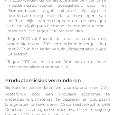
In 2020 werden de klimaatdoelstellingen van onze
moedermaatschappijen goedgekeurd door het
“Science-based Target Initiative”. Ze zijn in
overeenstemming met de aanbevelingen van
onafhankelijke wetenschappers om de gevolgen
van een stijging van de mondiale temperatuur met
meer dan 1,5°C tegen 2100 te vermijden.
Tegen 2025 zal Eucerin de totale uitstoot van de
waardeketen met 30% verminderen in vergelijking
met 2018, in het kader van de
klimaatstrategie van
Beiersdorf
.
Tegen 2030 zullen al onze fabrieken en al onze
activiteiten klimaatneutraal zijn.
Productemissies verminderen
Bij Eucerin verminderen we voortdurend onze CO
-
2
voetafdruk door een circulaire economie te
ondersteunen, materiaal te besparen en duurzaam
landgebruik te bevorderen. Onze bestverkochte pH5
Doucheolie is een goed voorbeeld van onze toewijding
om onze CO
-uitstoot te verlagen.