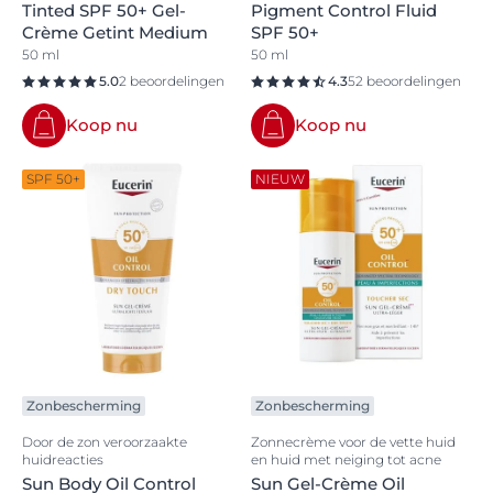
Tinted SPF 50+ Gel-
Pigment Control Fluid
Crème Getint Medium
SPF 50+
50 ml
50 ml
5.0
2 beoordelingen
4.3
52 beoordelingen
Koop nu
Koop nu
SPF 50+
NIEUW
Zonbescherming
Zonbescherming
Door de zon veroorzaakte
Zonnecrème voor de vette huid
huidreacties
en huid met neiging tot acne
Sun Body Oil Control
Sun Gel-Crème Oil