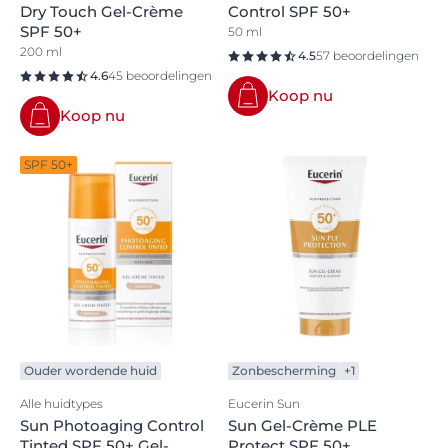
Dry Touch Gel-Crème
Control SPF 50+
SPF 50+
50 ml
200 ml
4.5
57 beoordelingen
4.6
45 beoordelingen
Koop nu
Koop nu
SPF 50+
Ouder wordende huid
Zonbescherming
+1
Alle huidtypes
Eucerin Sun
Sun Photoaging Control
Sun Gel-Crème PLE
Tinted SPF 50+ Gel-
Protect SPF 50+