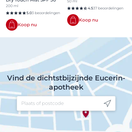
50 ml
200 ml
4.5
37 beoordelingen
5.0
3 beoordelingen
Koop nu
Koop nu
Vind de dichtstbijzijnde Eucerin-
apotheek