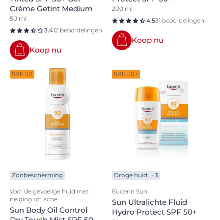
Crème Getint Medium
200 ml
50 ml
4.5
31 beoordelingen
3.4
12 beoordelingen
Koop nu
Koop nu
SPF 50
SPF 50+
Zonbescherming
Droge huid
+3
Voor de gevoelige huid met
Eucerin Sun
neiging tot acne
Sun Ultralichte Fluid
Sun Body Oil Control
Hydro Protect SPF 50+
Dry Touch Mist SPF 50