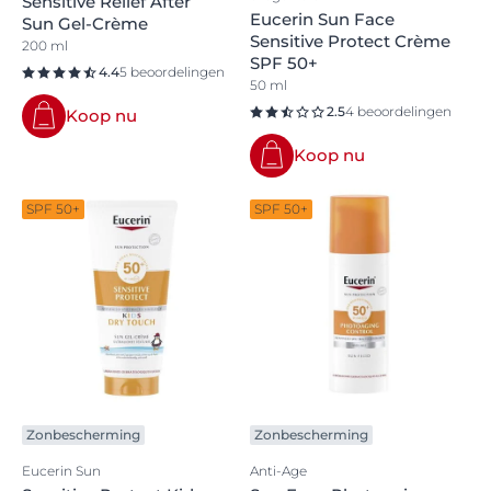
Sensitive Relief After
Eucerin Sun Face
Sun Gel-Crème
Sensitive Protect Crème
200 ml
SPF 50+
4.4
5 beoordelingen
50 ml
2.5
4 beoordelingen
Koop nu
Koop nu
SPF 50+
SPF 50+
Zonbescherming
Zonbescherming
Eucerin Sun
Anti-Age