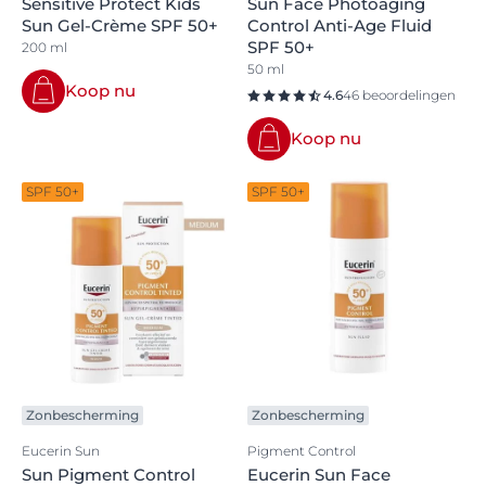
Sensitive Protect Kids
Sun Face Photoaging
Sun Gel-Crème SPF 50+
Control Anti-Age Fluid
SPF 50+
200 ml
50 ml
Koop nu
4.6
46 beoordelingen
Koop nu
SPF 50+
SPF 50+
Zonbescherming
Zonbescherming
Eucerin Sun
Pigment Control
Sun Pigment Control
Eucerin Sun Face