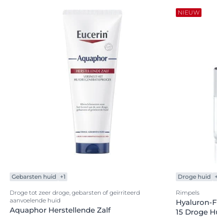
NIEUW
Gebarsten huid
+1
Droge huid
Droge tot zeer droge, gebarsten of geïrriteerd
Rimpels
aanvoelende huid
Hyaluron-F
Aquaphor Herstellende Zalf
15 Droge H