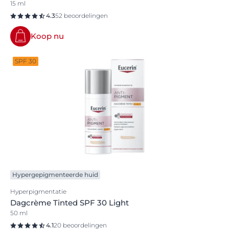
15 ml
4.3
52 beoordelingen
Koop nu
SPF 30
Hypergepigmenteerde huid
Hyperpigmentatie
Dagcrème Tinted SPF 30 Light
50 ml
4.1
20 beoordelingen