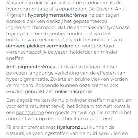
Maar er zijn ook gespecialiseerde producten als de
hyperpigmentatie al is opgetreden. De Eucerin
Anti-
Pigment
hyperpigmentatiecrèmes
helpen tegen
donkere plekken dankzij het gepatenteerde
ingrediënt Thiamodol, dat de aanmaak van tyrosinase
tegengaat – een essentieel onderdeel van het
ontstaan van melanine. Zo wordt het ontstaan van
donkere plekken verminderd
en wordt de huid
wetenschappelijk bewezen helderder en minder
oneffen.
Anti-pigmentcrèmes
uit deze lijn bieden klinisch
bewezen langdurige verlichting van de effecten van
hyperpigmentatie. Zwarte en bruine vlekken worden
verminderd. Zodoende kunnen deze crèmes ook
worden gebruikt als
melasmacrèmes
.
Een
dagcrème
kan de huid minder oneffen maken, en
voor extra resultaat terwijl het lichaam tot rust komt is
een
nachtcrème
een goede aanvulling. De nacht is het
moment waarop de huid heelt en regenereert.
Fillers en crèmes met
Hyaluronzuur
kunnen de
natuurlijke voedingsstoffen van de huid aanvullen en