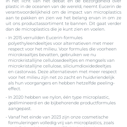
In het licht van het debat en de bezorgdheid over
plastic in de oceanen van de wereld, neemt Eucerin de
verantwoordelijkheid om de impact van microplastics
aan te pakken en zien we het belang ervan in om ze
uit ons productassortiment te bannen. Dit gaat verder
dan de microplastics die je kunt zien en voelen.
In 2015 verruilden Eucerin-formules
polyethyleendeeltjes voor alternatieven met meer
respect voor het milieu. Voor formules die voorheen
microkraaltjes bevatten, gebruiken we nu
microkristallijne cellulosedeeltjes en mengsels van
microkristallijne cellulose, siliciumdioxidedeeltjes
en castorwas. Deze alternatieven met meer respect
voor het milieu zijn net zo zacht en huidvriendelijk
als hun voorgangers en hebben hetzelfde peeling-
effect.
In 2020 hebben we nylon, één type microplastic,
geëlimineerd en de bijbehorende productformules
aangepast.
Vanaf het einde van 2023 zijn onze cosmetische
formuleringen volledig vrij van microplastics, zoals