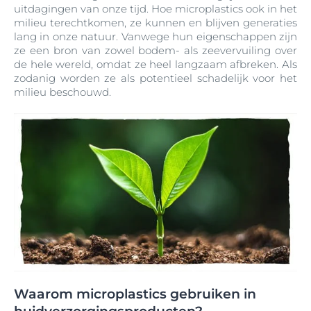
uitdagingen van onze tijd. Hoe microplastics ook in het
milieu terechtkomen, ze kunnen en blijven generaties
lang in onze natuur. Vanwege hun eigenschappen zijn
ze een bron van zowel bodem- als zeevervuiling over
de hele wereld, omdat ze heel langzaam afbreken. Als
zodanig worden ze als potentieel schadelijk voor het
milieu beschouwd.
Waarom microplastics gebruiken in