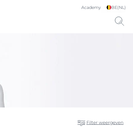
Academy
BE(NL)
Kies je taal & land
Filter weergeven