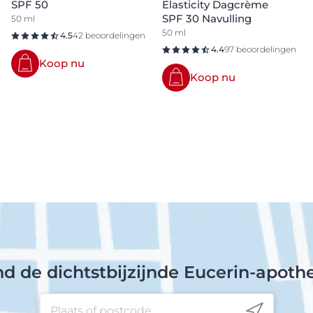
SPF 50
Elasticity Dagcrème
SPF 30 Navulling
50 ml
50 ml
4.5
42 beoordelingen
4.4
97 beoordelingen
Koop nu
Koop nu
nd de dichtstbijzijnde Eucerin-apoth