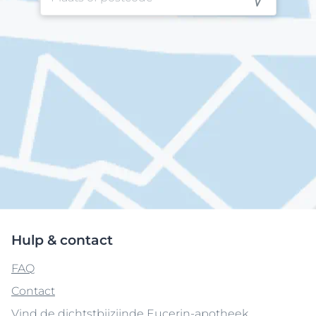
Hulp & contact
FAQ
Contact
Vind de dichtstbijzijnde Eucerin-apotheek