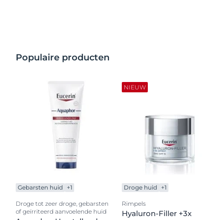
haarproblemen
Lichaam
Hypergepigme
NIEUW
Ontd
Gevoelige huid
Overgevoelig,
Face
Sun Protection: bescherm je
gevoelige hui
Gezicht
huid tegen de zon
Geïrriteerde h
Haar en hoofdhuid
Populaire producten
Jeukende hui
Lichaam
Huid met neig
NIEUW
roodheid
Hoofdhuid- en
haarprobleme
Gevoelige hui
Bescherming 
Gebarsten huid
+1
Droge huid
+1
Droge tot zeer droge, gebarsten
Rimpels
of geïrriteerd aanvoelende huid
Hyaluron-Filler +3x