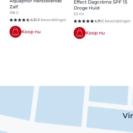
Aquaphor Herstellende
Effect Dagcrème SPF 15
Zalf
Droge Huid
198 G
50 ml
4.5
58 beoordelingen
4.9
90 beoordelingen
Koop nu
Koop nu
Vi