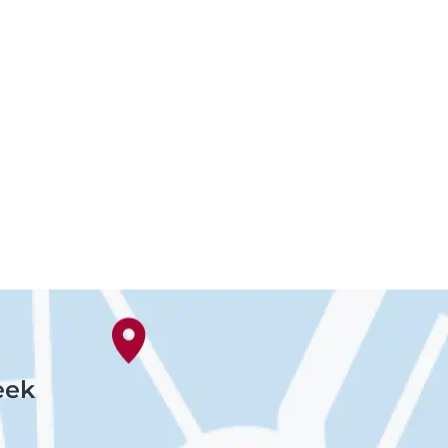
Zeer droge, gebarsten huid
Zonbescherming
eek