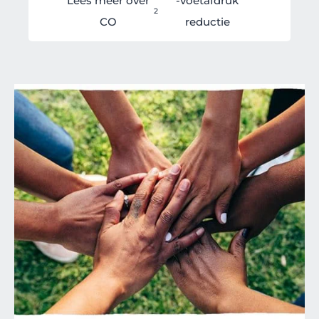
Lees meer over
-voetafdruk
2
CO
reductie