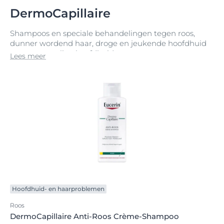
DermoCapillaire
Shampoos en speciale behandelingen tegen roos,
dunner wordend haar, droge en jeukende hoofdhuid
en een gevoelige hoofdhuid
Lees meer
Hoofdhuid- en haarproblemen
Roos
DermoCapillaire Anti-Roos Crème-Shampoo