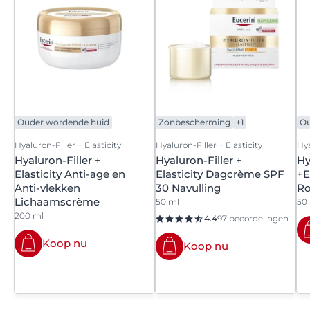
Ouder wordende huid
Zonbescherming
+1
Ou
Hyaluron-Filler + Elasticity
Hyaluron-Filler + Elasticity
Hya
Hyaluron-Filler +
Hyaluron-Filler +
Hy
Elasticity Anti-age en
Elasticity Dagcrème SPF
+E
Anti-vlekken
30 Navulling
Ro
Lichaamscrème
50 ml
50
200 ml
4.4
97 beoordelingen
Koop nu
Koop nu