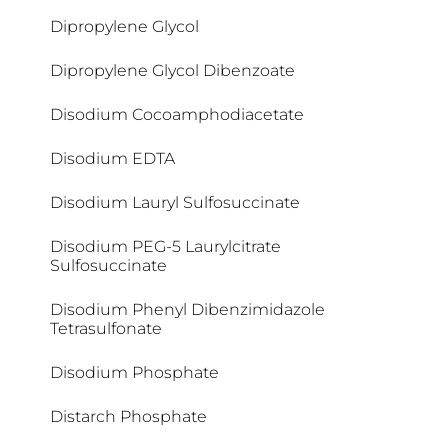
Apiaceae-peptiden
Cetearyl Alcohol
Dipropylene Glycol
Aqua
Cetearyl Behenate
Dipropylene Glycol Dibenzoate
Arachidic Acid
Cetearyl Ethylhexanoate
Disodium Cocoamphodiacetate
Arctiin
Cetearyl Isononanoate
Disodium EDTA
Arctium Lappa Fruit Extract
Ceteth-20
Disodium Lauryl Sulfosuccinate
Argania Spinosa Kernel Oil
Cetrimonium Chloride
Disodium PEG-5 Laurylcitrate
Sulfosuccinate
Arganolie
Cetyl Alcohol
Disodium Phenyl Dibenzimidazole
Arginine
Cetyl Alcohol-Silver Citrate
Tetrasulfonate
Arginine HCI
Cetyl Dimethicone
Disodium Phosphate
Arginine HCL
Cetyl Palmitate
Distarch Phosphate
Arginine Hydrochloride