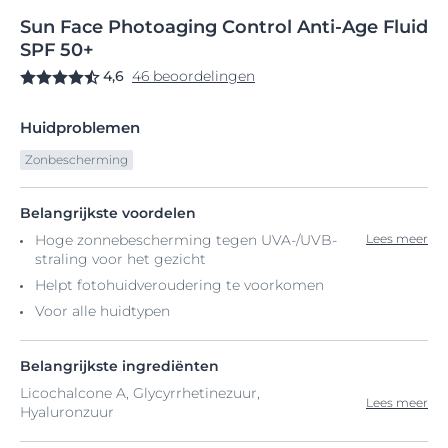
Sun
Face
Photoaging Control Anti-Age
Fluid
SPF 50+
4,6
46 beoordelingen
Huidproblemen
Zonbescherming
Belangrijkste voordelen
Hoge zonnebescherming tegen UVA-/UVB-
Lees meer
straling voor het gezicht
Helpt fotohuidveroudering te voorkomen
Voor alle huidtypen
Belangrijkste ingrediënten
Licochalcone A, Glycyrrhetinezuur,
Lees meer
Hyaluronzuur