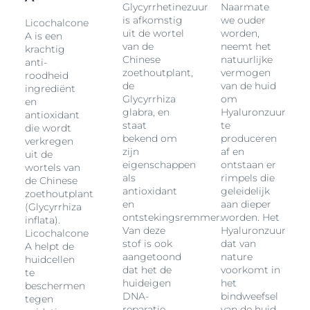
Glycyrrhetinezuur
Naarmate
is afkomstig
we ouder
Licochalcone
uit de wortel
worden,
A is een
van de
neemt het
krachtig
Chinese
natuurlijke
anti-
zoethoutplant,
vermogen
roodheid
de
van de huid
ingrediënt
Glycyrrhiza
om
en
glabra, en
Hyaluronzuur
antioxidant
staat
te
die wordt
bekend om
produceren
verkregen
zijn
af en
uit de
eigenschappen
ontstaan er
wortels van
als
rimpels die
de Chinese
antioxidant
geleidelijk
zoethoutplant
en
aan dieper
(Glycyrrhiza
ontstekingsremmer.
worden. Het
inflata).
Van deze
Hyaluronzuur
Licochalcone
stof is ook
dat van
A helpt de
aangetoond
nature
huidcellen
dat het de
voorkomt in
te
huideigen
het
beschermen
DNA-
bindweefsel
tegen
reparatie
van de huid,