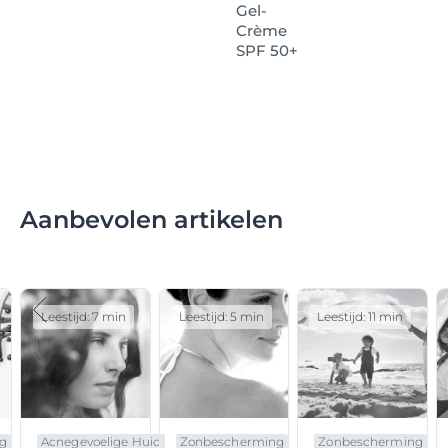
Gel-
Crème
SPF 50+
Aanbevolen artikelen
Leestijd: 7 min
Leestijd: 5 min
Leestijd: 11 min
g
Acnegevoelige Huid
Zonbescherming
Zonbescherming