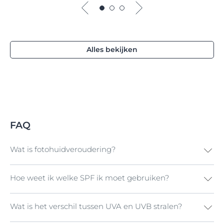
Alles bekijken
FAQ
Wat is fotohuidveroudering?
Hoe weet ik welke SPF ik moet gebruiken?
Fotohuidveroudering
is de term die gebruikt wordt
voor voortijdige huidveroudering veroorzaakt door de
zon. Naar schatting 90% van voortijdige
Wat is het verschil tussen UVA en UVB stralen?
Zonnebeschermingsproducten zijn verkrijgbaar in vier
(5)
huidveroudering is het gevolg van zonnestraling.
beschermingsniveaus: laag (factor 6 tot 10), gemiddeld