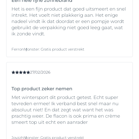
Een hele fijne zonnebrand
Het is een fijn product dat goed uitsmeert en snel
Beide types UV-straling kunnen leiden tot
intrekt. Het voelt niet plakkerig aan. Het enige
hyperpigmentatie
en bijdragen aan het ontstaan van
nadeel vindt ik dat doordat er een pompje wordt
zonnevlekken (ook bekend als ouderdomsvlekken) en
gebruikt de verpakking niet goed leeg gaat, wat
melasma
(pigmentstoornis waarbij grillige
ik zonde vindt.
donkerbruine vlekken ontstaan in het gezicht).
Ferron
Monster
:
Gratis product verstrekt
27/02/2026
Top product zeker nemen
Met wintersport dit product getest. Echt super
tevreden ermee! Ik verband best snel maar nu
absoluut niet! En dat zegt wat want het was
prachtig weer. De flacon is ook prima en crème
smeert top uit echt een aanrader
Joyzzh
Monster
:
Gratis product verstrekt