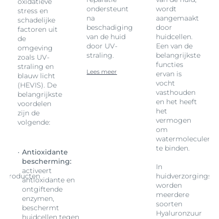
oxidatieve
ondersteunt
wordt
stress en
na
aangemaakt
schadelijke
beschadiging
door
factoren uit
van de huid
huidcellen.
de
door UV-
Een van de
omgeving
straling.
belangrijkste
zoals UV-
functies
straling en
Lees meer
ervan is
blauw licht
vocht
(HEVIS). De
vasthouden
belangrijkste
en het heeft
voordelen
het
zijn de
vermogen
volgende:
om
en
watermoleculen
te binden.
Antioxidante
bescherming:
In
activeert
gsproducten
huidverzorgingsp
antioxidante en
worden
ontgiftende
meerdere
enzymen,
soorten
beschermt
Hyaluronzuur
huidcellen tegen