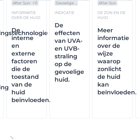
After Sun
+
11
Gevoelige ...
After Sun
INFORMATIE
INDICATIE
DE ZON EN DE
OVER DE HUID
HUID
De
De
Meer
ngstechnologie
effecten
interne
informatie
van UVA-
en
over de
en UVB-
externe
wijze
straling
factoren
waarop
op de
die de
zonlicht
gevoelige
toestand
de huid
huid.
van de
kan
ing
huid
beïnvloeden.
beïnvloeden.