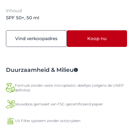
Inhoud
SPF 50+, 50 ml
Vind verkoopadres
Koop nu
Duurzaamheid & Milieu
Formule zonder vaste microplastic-deeltjes (volgens de UNEP
definitie)
Vouwdoos gemaakt van FSC-gecertificeerd papier
UV Filter systeem zonder octocryleen