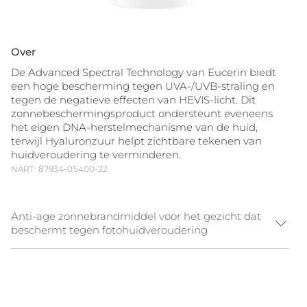
Over
De Advanced Spectral Technology van Eucerin biedt
een hoge bescherming tegen UVA-/UVB-straling en
tegen de negatieve effecten van HEVIS-licht. Dit
zonnebeschermingsproduct ondersteunt eveneens
het eigen DNA-herstelmechanisme van de huid,
terwijl Hyaluronzuur helpt zichtbare tekenen van
huidveroudering te verminderen.
NART: 87934-05400-22
Anti-age zonnebrandmiddel voor het gezicht dat
beschermt tegen fotohuidveroudering
UV-licht is de belangrijkste oorzaak van door de zon
veroorzaakte huidschade, maar hoog energetisch
zichtbaar (HEVIS) licht kan ook vrije radicalen laten