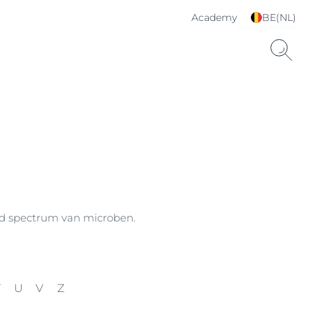
Academy
BE(NL)
Kies je taal & land
reed spectrum van microben.
T
U
V
Z