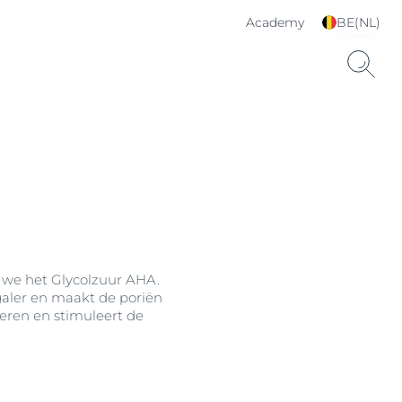
Academy
BE(NL)
Kies je taal & land
n we het Glycolzuur AHA.
galer en maakt de poriën
deren en stimuleert de