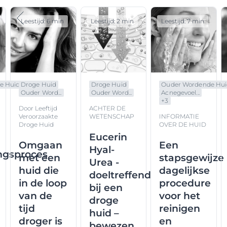
Leestijd: 6 min
Leestijd: 2 min
Leestijd: 7 min
e Huid
Droge Huid
Droge Huid
Ouder Wordende Hu
Ouder Word...
Ouder Word...
Acnegevoel...
+
3
Door Leeftijd
ACHTER DE
Veroorzaakte
WETENSCHAP
INFORMATIE
Droge Huid
OVER DE HUID
Eucerin
Omgaan
Een
Hyal-
ngsproces
met een
stapsgewijze
Urea -
huid die
dagelijkse
doeltreffend
in de loop
procedure
bij een
van de
voor het
droge
tijd
reinigen
huid –
droger is
en
bewezen