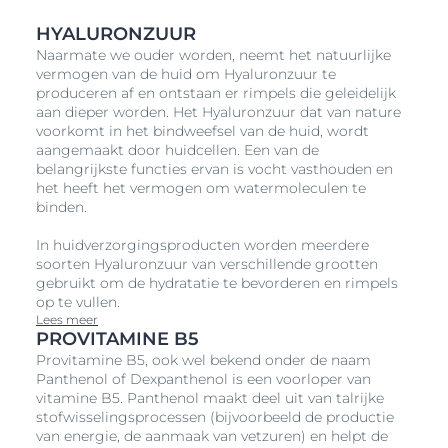
aanvult met een krachtige combinatie van
HYALURONZUUR
hydraterend
Hyaluronzuur
en
Glycerine
, die tot 72 uur
Naarmate we ouder worden, neemt het natuurlijke
lang* vocht vasthouden. De ultralichte gel-crème
vermogen van de huid om Hyaluronzuur te
textuur trekt onmiddellijk in en hydrateert intensief
produceren af en ontstaan er rimpels die geleidelijk
zonder vet aan te voelen. Word wakker met een
aan dieper worden. Het Hyaluronzuur dat van nature
zachte, soepele en gerevitaliseerde huid. Ideaal voor
voorkomt in het bindweefsel van de huid, wordt
degenen die op zoek zijn naar een verfrissende
aangemaakt door huidcellen. Een van de
hydratatiebooster gedurende de nacht voor een
belangrijkste functies ervan is vocht vasthouden en
uitge
droog
de huid.
het heeft het vermogen om watermoleculen te
Als je fijne lijntjes en de eerste rimpels ziet
binden.
Vroege rimpels ontstaan vaak als gevolg van
In huidverzorgingsproducten worden meerdere
vochtverlies en een trager huidvernieuwingsproces.
soorten Hyaluronzuur van verschillende grootten
De Eucerin Hyaluron-Filler + 3x Effect Hydratatie
gebruikt om de hydratatie te bevorderen en rimpels
Booster Nacht Gel-Crème vult de eerste rimpels op
op te vullen.
door intensieve hydratatie met behulp van
Lees meer
Hyaluronzuur
, waardoor de huid direct glad wordt
PROVITAMINE B5
gemaakt en wordt verstevigd. ProVitamine B5
Provitamine B5, ook wel bekend onder de naam
ondersteunt het herstellend vermogen van de huid
Panthenol of Dexpanthenol is een voorloper van
gedurende de nacht, wat helpt de elasticiteit te
vitamine B5. Panthenol maakt deel uit van talrijke
behouden en voor een stralende huid zorgt. Deze
stofwisselingsprocessen (bijvoorbeeld de productie
formule met hydratatiebooster voor de nacht werkt
van energie, de aanmaak van vetzuren) en helpt de