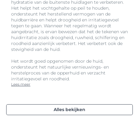
terwijl je slaapt, zodat je elke ochtend wakker wordt
hydratatie van de buitenste huidlagen te verbeteren.
met een frisse, gehydrateerde huid. Als je op zoek
Het helpt het vochtgehalte op peil te houden,
bent naar een niet-vet anti-age product met een
ondersteunt het herstellend vermogen van de
lichte textuur, is deze hyaluron-filler gel-crème voor de
huidbarrière en helpt droogheid en irritatiegevoel
tegen te gaan. Wanneer het regelmatig wordt
nacht de optimale aanvulling op je
aangebracht, is ervan bewezen dat het de tekenen van
huidverzorgingsroutine.
huidirritatie zoals droogheid, ruwheid, schilfering en
Als je huid er dof en vermoeid uitziet
roodheid aanzienlijk verbetert. Het verbetert ook de
stevigheid van de huid.
Vermoeidheid, stress en omgevingsfactoren kunnen je
huid er futloos laten uitzien. De Eucerin Hyaluron-
Het wordt goed opgenomen door de huid,
Filler +3x Effect Hydratatie Booster Nacht Gel-Crème
ondersteunt het natuurlijke vernieuwings- en
herstelt het stralen 's nachts met zijn unieke formule
herstelproces van de opperhuid en verzacht
met hydraterend
Hyaluronzuur
. Dit product
irritatiegevoel en roodheid.
hydrateert intensief en versterkt de huidbarrière met
Lees meer
ProVitamine B5, met langdurige effecten op de
vochtbalans. Word wakker met een frisse, gezond
uitziende huid. Deze hyaluron-filler gel-crème voor de
nacht is ideaal voor iedereen die zijn huid wil
Alles bekijken
verfrissen en revitaliseren tijdens het slapen.
*Instrumentele test, 33 vrouwen.