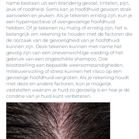
name bestaan uit een branderig gevoel, tintelen, pijn,
jeuk of roodheid. Soms kan je hoofdhuid gewoon strak
aanvoelen en jeuken. Als je tekenen ernstig zijn, kun je
een hyperreactieve of overgevoelige hoofdhuid
hebben. Of je tekenen nu matig of ernstig zijn, het is
belangrijk om rekening te houden met de factoren die
de oorzaak van de gevoeligheid van je hoofdhuid
kunnen zijn. Deze tekenen kunnen met name het
gevolg zijn van een onevenwichtige voeding of het
gebruik van een ongeschikte shampoo. Ook
blootstelling aan bepaalde weersomstandigheden,
milieuvervuiling of stress kunnen het risico op een
gevoelige hoofdhuid vergroten. Als je rekening houdt
met deze en andere factoren, kun je mogelijk
vaststellen waarom je huid zo gevoelig is en hoe je de
conditie van je huid kunt verbeteren.