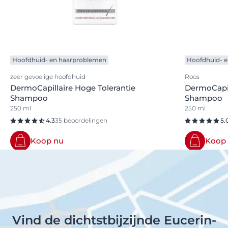
Hoofdhuid- en haarproblemen
Hoofdhuid- 
zeer gevoelige hoofdhuid
Roos
DermoCapillaire Hoge Tolerantie
DermoCapil
Shampoo
Shampoo
250 ml
250 ml
4.3
35 beoordelingen
5.
Koop nu
Koop
Vind de dichtstbijzijnde Eucerin-