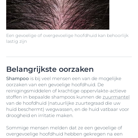
Een gevoelige of overgevoelige hoofdhuid kan behoorlijk
lastig zijn
Belangrijkste oorzaken
Shampoo
is bij veel mensen een van de mogelijke
oorzaken van een gevoelige hoofdhuid. De
reinigingsmiddelen of krachtige oppervlakte-actieve
stoffen in bepaalde shampoos kunnen de
zuurmantel
van de hoofdhuid (natuurlijke zuurtegraad die uw
huid beschermt) wegwassen, en de huid vatbaar voor
droogheid en irritatie maken.
Sommige mensen melden dat ze een gevoelige of
overgevoelige hoofdhuid hebben gekregen na een