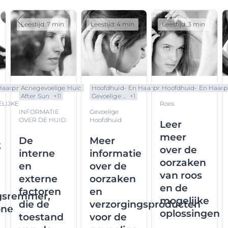
Leestijd: 7 min
Leestijd: 4 min
Leestijd: 3 min
aarpr...
Acnegevoelige Huid
Hoofdhuid- En Haarpr...
Hoofdhuid- En Haarpr.
After Sun
+
11
Gevoelige ...
+
1
LIJKE
Roos
INFORMATIE
Gevoelige
OVER DE HUID
Hoofdhuid
Leer
meer
De
Meer
k
over de
interne
informatie
oorzaken
en
over de
van roos
externe
oorzaken
en de
factoren
en
gsremmer,
mogelijke
die de
verzorgingsproducten
one
oplossingen
toestand
voor de