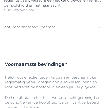
tegen te gaan, verzacht een jeukerig gevoel en reinigt
de hoofdhuid en het haar zacht.
NART: 69655-05400-25
Anti-roos shampoo voor roos
DermoCapillaire Anti-Roos Crème-Shampoo is
speciaal ontwikkeld voor roos. Het reinigt hoofdhuid
en haar zacht, helpt witte vlokken en schilfertjes te
verwijderen en gaat roos effectief tegen bij regelmatig
gebruik. De milde formule verzacht je hoofdhuid en
Voornaamste bevindingen
helpt een jeukerig gevoel te verminderen, voor haar
en hoofdhuid die er schoon en gezond uitzien.
Helpt roos effectief tegen te gaan en beschermt bij
regelmatig gebruik tegen opnieuw verschijnen van
roos. Verzacht de hoofdhuid en een jeukerig gevoel.
De hoofdhuid en het haar worden zacht gereinigd en
de conditie van de hoofdhuid is significant verbeterd
zonder uit te drogen.