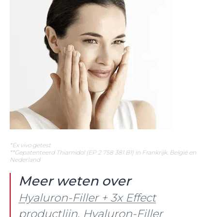
*Ex vivo getest
**Gepatenteerd Thiamidol (EP 2 758 381 B1) in Frankrijk, België en
Nederland
Meer weten over
Hyaluron-Filler + 3x Effect
productlijn
,
Hyaluron-Filler