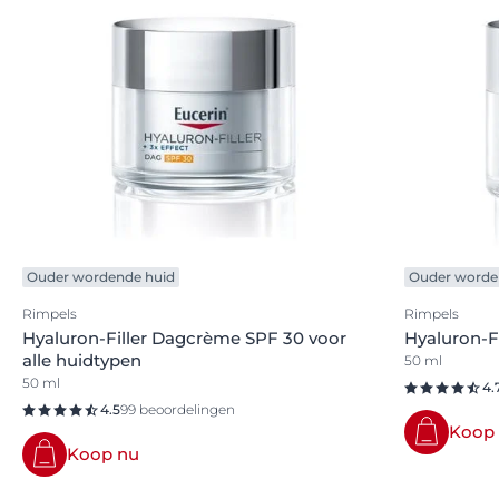
Ouder wordende huid
Ouder worde
Rimpels
Rimpels
Hyaluron-Filler Dagcrème SPF 30 voor
Hyaluron-F
alle huidtypen
50 ml
50 ml
4.
4.5
99 beoordelingen
Koop
Koop nu