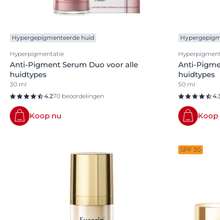
Hypergepigmenteerde huid
Hypergepigm
Hyperpigmentatie
Hyperpigment
Anti-Pigment Serum Duo voor alle
Anti-Pigme
huidtypes
huidtypes
30 ml
50 ml
4.2
70 beoordelingen
4.
Koop nu
Koop
SPF 30