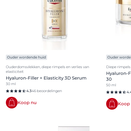
Ouder wordende huid
Ouder worde
Ouderdomsvlekken, diepe rimpels en verlies van
Diepe rimpels e
elasticiteit
Hyaluron-Fi
Hyaluron-Filler + Elasticity 3D Serum
30
30 ml
50 ml
4.3
46 beoordelingen
4.
Koop nu
Koop