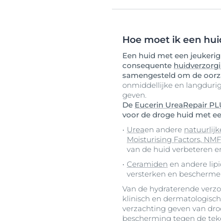
Hoe moet ik een hui
Een huid met een jeukerig 
consequente
huidverzorg
samengesteld om de oorz
onmiddellijke en langdurig
geven.
De
Eucerin UreaRepair P
voor de droge huid met ee
Urea
en andere
natuurlij
Moisturising Factors, NMF
van de huid verbeteren e
Ceramiden
en andere lipi
versterken en beschermen
Van de hydraterende verz
klinisch en dermatologisc
verzachting geven van dro
bescherming tegen de tek