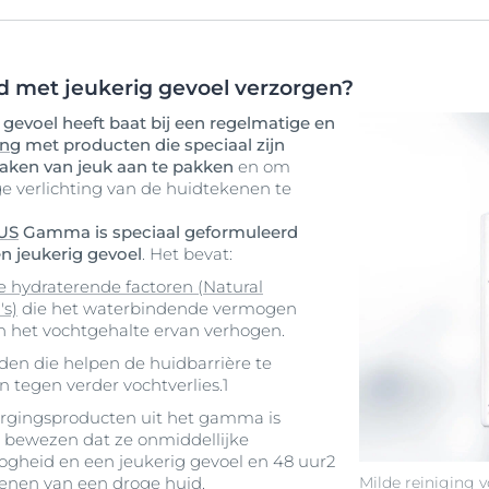
d met jeukerig gevoel verzorgen?
gevoel heeft baat bij een regelmatige en
ing
met producten die speciaal zijn
aken van jeuk aan te pakken
en om
e verlichting van de huidtekenen te
LUS
Gamma is speciaal geformuleerd
n jeukerig gevoel
. Het bevat:
ke hydraterende factoren (Natural
's)
die het waterbindende vermogen
n het vochtgehalte ervan verhogen.
den die helpen de huidbarrière te
 tegen verder vochtverlies.1
orgingsproducten uit het gamma is
h bewezen dat ze onmiddellijke
ogheid en een jeukerig gevoel en 48 uur2
Milde reiniging 
enen van een droge huid.