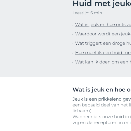
Huid met jeuk
haarproblemen
Hypergepigme
NIEUW
Ontd
Gevoelige huid
Leestijd: 6 min
Overgevoelig,
Sun Protection: bescherm je
gevoelige hui
Wat is jeuk en hoe ontsta
huid tegen de zon
Geïrriteerde h
Waardoor wordt een jeuk
Jeukende hui
Wat triggert een droge h
Huid met neig
Hoe moet ik een huid met
roodheid
Wat kan ik doen om een h
Hoofdhuid- en
haarprobleme
Gevoelige hui
Bescherming 
Wat is jeuk en hoe o
Jeuk is een prikkelend ge
een bepaald deel van het l
lichaam).
Wanneer iets onze huid irri
vrij en de receptoren in 