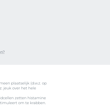
n
en?
ten
meen plaatselijk (d.w.z. op
. jeuk over het hele
idcellen zetten histamine
stimuleert om te krabben.