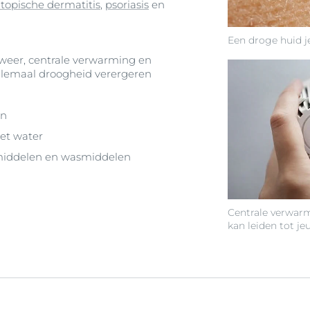
topische dermatitis
,
psoriasis
en
Een droge huid j
 weer, centrale verwarming en
llemaal droogheid verergeren
en
et water
iddelen en wasmiddelen
Centrale verwarm
kan leiden tot jeu