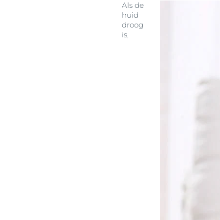
Als de
huid
droog
is,