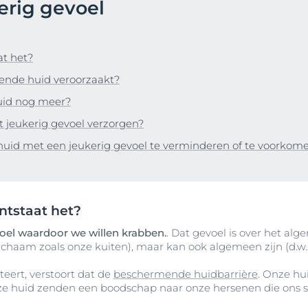
erig gevoel
nteerde huid
producten
Ouder wordende huid
ek Anti-Pigment
 roodheid-
Hypersensitive Skin
Rimpels
d
Hyaluron-Filler Dagcrème SPF 30 voor alle huidtype
Sun Protection
at het?
50 ml
uid
Meer Weten
ende huid veroorzaakt?
4.5
99 beoordelingen
d
uid nog meer?
Koop nu
ing tot
 jeukerig gevoel verzorgen?
uid met een jeukerig gevoel te verminderen of te voorkom
Bekijk alle produc
n
d
tegen de zon
ntstaat het?
voel waardoor we willen krabben.
. Dat gevoel is over het alge
ichaam zoals onze kuiten), maar kan ook algemeen zijn (d.w.z
teert, verstoort dat de
beschermende huidbarrière
. Onze hu
onze huid zenden een boodschap naar onze hersenen die ons 