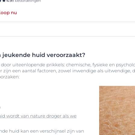
4.9
8 beoordelingen
Koop nu
 jeukende huid veroorzaakt?
door uiteenlopende prikkels: chemische, fysieke en psycholo
r zijn een aantal factoren, zowel inwendige als uitwendige, 
oorzaken:
n
id wordt van nature droger als we
nde huid kan een verschijnsel zijn van