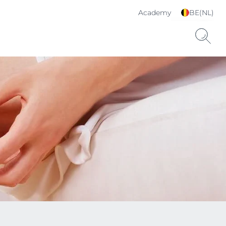
Academy
BE(NL)
Kies je taal & land