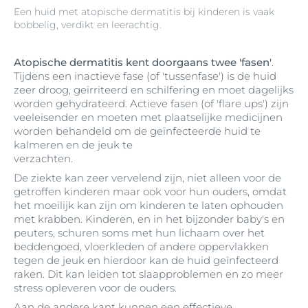
Een huid met atopische dermatitis bij kinderen is vaak
bobbelig, verdikt en leerachtig.
Atopische dermatitis kent doorgaans twee 'fasen'
.
Tijdens een inactieve fase (of 'tussenfase') is de huid
zeer droog, geïrriteerd en schilfering en moet dagelijks
worden gehydrateerd. Actieve fasen (of 'flare ups') zijn
veeleisender en moeten met plaatselijke medicijnen
worden behandeld om de geïnfecteerde huid te
kalmeren en de jeuk te
verzachten.
De ziekte kan zeer vervelend zijn, niet alleen voor de
getroffen kinderen maar ook voor hun ouders, omdat
het moeilijk kan zijn om kinderen te laten ophouden
met krabben. Kinderen, en in het bijzonder baby's en
peuters, schuren soms met hun lichaam over het
beddengoed, vloerkleden of andere oppervlakken
tegen de jeuk en hierdoor kan de huid geïnfecteerd
raken. Dit kan leiden tot slaapproblemen en zo meer
stress opleveren voor de ouders.
Aan de andere kant kunnen een effectieve