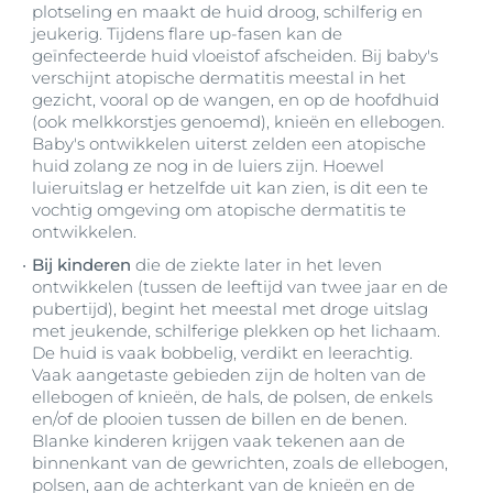
plotseling en maakt de huid droog, schilferig en
jeukerig. Tijdens flare up-fasen kan de
geïnfecteerde huid vloeistof afscheiden. Bij baby's
verschijnt atopische dermatitis meestal in het
gezicht, vooral op de wangen, en op de hoofdhuid
(ook melkkorstjes genoemd), knieën en ellebogen.
Baby's ontwikkelen uiterst zelden een atopische
huid zolang ze nog in de luiers zijn. Hoewel
luieruitslag er hetzelfde uit kan zien, is dit een te
vochtig omgeving om atopische dermatitis te
ontwikkelen.
Bij kinderen
die de ziekte later in het leven
ontwikkelen (tussen de leeftijd van twee jaar en de
pubertijd), begint het meestal met droge uitslag
met jeukende, schilferige plekken op het lichaam.
De huid is vaak bobbelig, verdikt en leerachtig.
Vaak aangetaste gebieden zijn de holten van de
ellebogen of knieën, de hals, de polsen, de enkels
en/of de plooien tussen de billen en de benen.
Blanke kinderen krijgen vaak tekenen aan de
binnenkant van de gewrichten, zoals de ellebogen,
polsen, aan de achterkant van de knieën en de