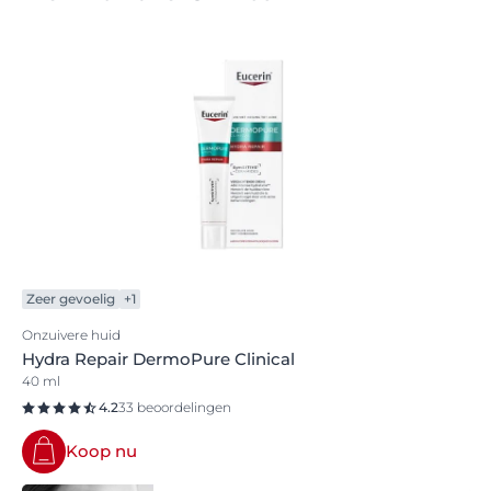
Zeer gevoelig
+1
Onzuivere huid
Hydra Repair DermoPure Clinical
40 ml
4.2
33 beoordelingen
Koop nu