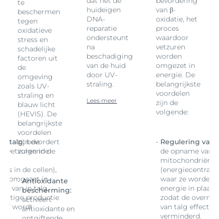
dat het de
bevordering
te
huideigen
van β-
beschermen
DNA-
oxidatie, het
tegen
reparatie
proces
oxidatieve
ondersteunt
waardoor
stress en
na
vetzuren
schadelijke
beschadiging
worden
factoren uit
van de huid
omgezet in
de
door UV-
energie. De
omgeving
straling.
belangrijkste
zoals UV-
voordelen
straling en
Lees meer
zijn de
blauw licht
volgende:
(HEVIS). De
belangrijkste
voordelen
n talg:
zijn de
bevordert
Regulering van t
n vetzuren in de
volgende:
de opname van ve
ën
mitochondriën
les in de cellen),
(energiecentrales 
en omgezet in
waar ze worden 
Antioxidante
ats van in talg,
energie in plaats 
bescherming:
rmatige productie
zodat de overmat
activeert
tief wordt
van talg effectie
antioxidante en
verminderd.
ontgiftende