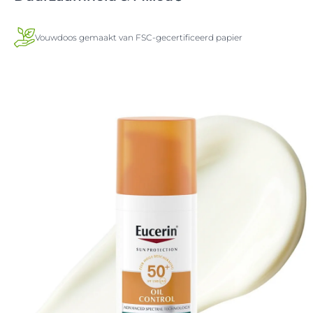
Vouwdoos gemaakt van FSC-gecertificeerd papier