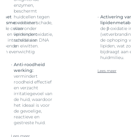
enzymen,
beschermt
an het
huidcellen tegen
Activering van h
olisme:
oxidatieve schade,
verbetert
lipidenmetaboli
in de cellen
waaronder
de β-oxidatie in d
ng) en vermindert
lipidenperoxidatie,
(vetverbranding)
an intracellulaire
schade aan DNA
de ophoping van i
zodoende
en eiwitten.
lipiden, wat zod
 een evenwichtig
bijdraagt aan ee
huidmilieu.
Anti-roodheid
werking:
Lees meer
vermindert
roodheid effectief
en verzacht
irritatiegevoel van
de huid, waardoor
het ideaal is voor
de gevoelige,
reactieve en
gestreste huid.
Lees meer