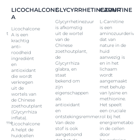
***Onderzoek onder 12.867 dermatologen in 25 landen,
LICOCHALCONE
GLYCYRRHETINEZUUR
CARNITINE
55% gebruikt zelf Eucerin Oil Control
A
Glycyrrhetinezuur
L-Carnitine
is afkomstig
is een
Licochalcone
vaat
uit de wortel
aminozuurderivaa
A is een
van de
dat van
krachtig
Chinese
nature in de
anti-
zoethoutplant,
huid
roodheid
de
aanwezig is
ingrediënt
Glycyrrhiza
en in het
en
glabra, en
lichaam
antioxidant
staat
wordt
die wordt
bekend om
aangemaakt
verkregen
zijn
met behulp
uit de
eigenschappen
van lysine en
wortels van
als
methionine.
de Chinese
antioxidant
Het speelt
zoethoutplant
en
een cruciale
(Glycyrrhiza
ontstekingsremmer.
rol bij het
inflata).
olisme
Van deze
energiemetaboli
Licochalcone
stof is ook
in de cellen
A helpt de
aangetoond
door
huidcellen