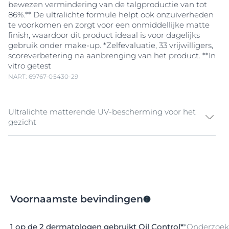
bewezen vermindering van de talgproductie van tot
86%.** De ultralichte formule helpt ook onzuiverheden
te voorkomen en zorgt voor een onmiddellijke matte
finish, waardoor dit product ideaal is voor dagelijks
gebruik onder make-up. *Zelfevaluatie, 33 vrijwilligers,
scoreverbetering na aanbrenging van het product. **In
vitro getest
NART: 69767-05430-29
Ultralichte matterende UV-bescherming voor het
gezicht
Overtollige talg, aanhoudend glimmen en
terugkerende onzuiverheden zijn vaak voorkomende
zorgen bij de vette, acnegevoelige huid, vooral in
combinatie met blootstelling aan de zon.
Voornaamste bevindingen
Eucerin Sun Oil Control Gel-Crème SPF 50+ voor het
gezicht, met zijn ultralichte, matterende formule, is
speciaal ontwikkeld om aan deze behoeften te
1 op de 2 dermatologen gebruikt Oil Control*
*Onderzoek