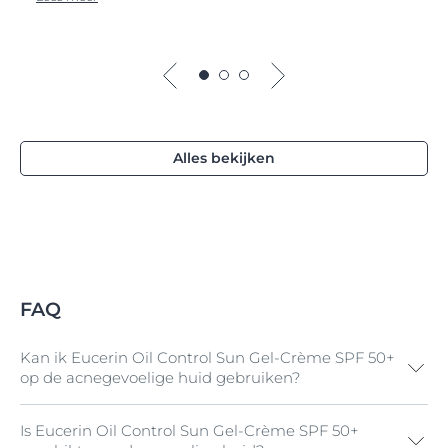
Alles bekijken
FAQ
Kan ik Eucerin Oil Control Sun Gel-Crème SPF 50+
op de acnegevoelige huid gebruiken?
Is Eucerin Oil Control Sun Gel-Crème SPF 50+
Ja, Eucerin Oil Control Sun Gel-Crème SPF 50+ is