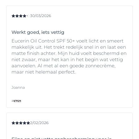
tot 86%**. Deze Gel-Crème vermindert onzuiverheden,
zorgt voor een onmiddellijke matte finish en laat de
huid er gedurende 14 uur* minder vet en glimmend
30/03/2026
uitzien.
Eucerin Sun Fluid Photoaging Control SPF 50+ richt
Werkt goed, iets vettig
zich op de tekenen van door de zon veroorzaakte
huidveroudering. Het product bevat korte- en
Eucerin Oil Control SPF 50+ voelt licht en smeert
langeketenhyaluronzuur om rimpels zichtbaar te
makkelijk uit. Het trekt redelijk snel in en laat een
verminderen en de hydratatie van de huid te
matte finish achter. Mijn huid voelt beschermd en
verbeteren, waardoor het ideaal is voor de rijpere of
niet zwaar, maar het kan in het begin wat vettig
droge huidtypes.
aanvoelen. Al met al een goede zonnecrème,
*Zelfevaluatie, 33 vrijwilligers, scoreverbetering na
maar niet helemaal perfect.
aanbrenging van het product.
**In vitro getest
Joanna
2/02/2026