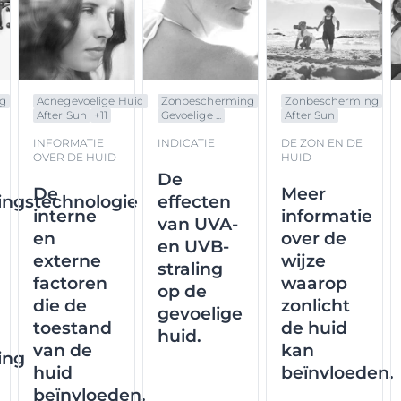
g
Acnegevoelige Huid
Zonbescherming
Zonbescherming
After Sun
+
11
Gevoelige ...
After Sun
INFORMATIE
INDICATIE
DE ZON EN DE
OVER DE HUID
HUID
De
De
Meer
ngstechnologie
effecten
interne
informatie
van UVA-
en
over de
en UVB-
externe
wijze
straling
factoren
waarop
op de
die de
zonlicht
gevoelige
toestand
de huid
huid.
van de
kan
ing
huid
beïnvloeden.
beïnvloeden.