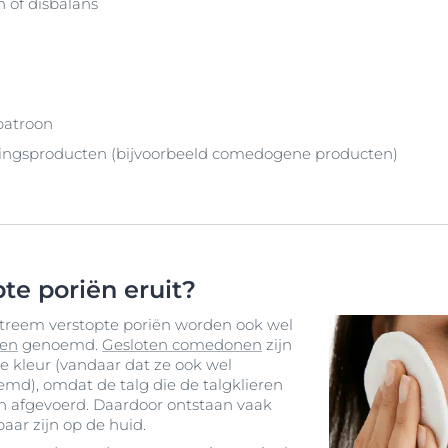
 of disbalans
patroon
ingsproducten (bijvoorbeeld comedogene producten)
te poriën eruit?
extreem verstopte poriën worden ook wel
en
genoemd.
Gesloten comedonen
zijn
e kleur (vandaar dat ze ook wel
md), omdat de talg die de talgklieren
n afgevoerd. Daardoor ontstaan vaak
tbaar zijn op de huid.