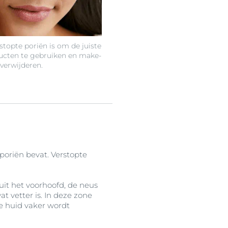
rstopte poriën is om de juiste
ucten te gebruiken en make-
verwijderen.
poriën bevat. Verstopte
uit het voorhoofd, de neus
t vetter is. In deze zone
 de huid vaker wordt