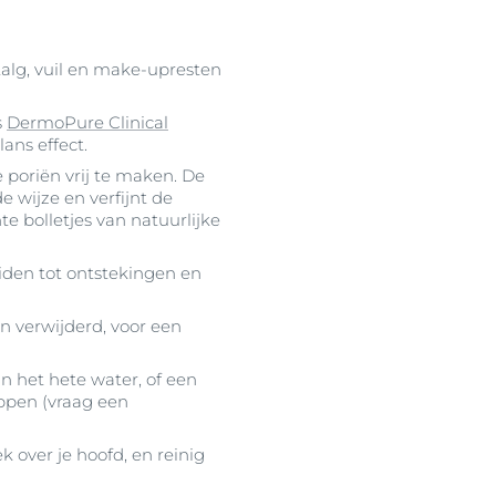
talg, vuil en make-upresten
s
DermoPure Clinical
ans effect.
poriën vrij te maken. De
 wijze en verfijnt de
 bolletjes van natuurlijke
leiden tot ontstekingen en
n verwijderd, voor een
 het hete water, of een
ppen (vraag een
over je hoofd, en reinig