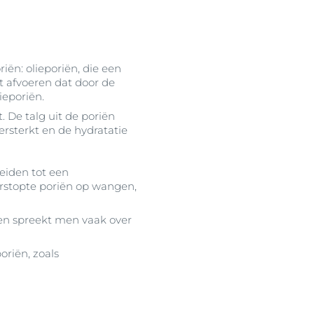
iën: olieporiën, die een
et afvoeren dat door de
ieporiën.
 De talg uit de poriën
ersterkt en de hydratatie
leiden tot een
rstopte poriën op wangen,
r en spreekt men vaak over
oriën, zoals