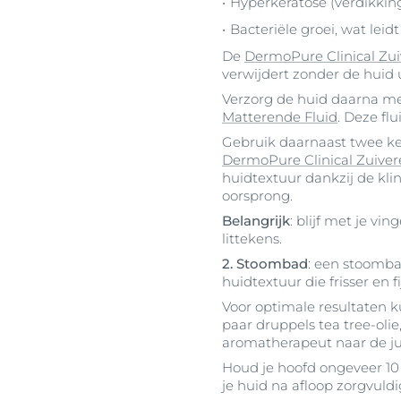
Hyperkeratose (verdikkin
Bacteriële groei, wat leid
De
DermoPure Clinical Zui
verwijdert zonder de huid u
Verzorg de huid daarna me
Matterende Fluid
. Deze fl
Gebruik daarnaast twee ke
DermoPure Clinical Zuive
huidtextuur dankzij de kl
oorsprong.
Belangrijk
: blijf met je vi
littekens.
2. Stoombad
: een stoomba
huidtextuur die frisser en f
Voor optimale resultaten 
paar druppels tea tree-ol
aromatherapeut naar de jui
Houd je hoofd ongeveer 10
je huid na afloop zorgvuldi