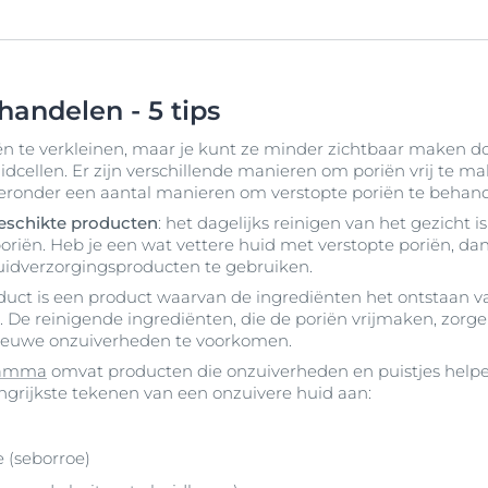
handelen - 5 tips
iën te verkleinen, maar je kunt ze minder zichtbaar maken d
dcellen. Er zijn verschillende manieren om poriën vrij te 
eronder een aantal manieren om verstopte poriën te behand
geschikte producten
: het dagelijks reinigen van het gezicht i
riën. Heb je een wat vettere huid met verstopte poriën, dan 
dverzorgingsproducten te gebruiken.
uct is een product waarvan de ingrediënten het ontstaan 
 De reinigende ingrediënten, die de poriën vrijmaken, zorg
nieuwe onzuiverheden te voorkomen.
gamma
omvat producten die onzuiverheden en puistjes help
grijkste tekenen van een onzuivere huid aan:
 (seborroe)