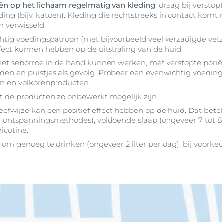
riën op het lichaam regelmatig van kleding
: draag bij versto
ing (bijv. katoen). Kleding die rechtstreeks in contact komt
 verwisseld.
htig voedingspatroon (met bijvoorbeeld veel verzadigde vet
ffect kunnen hebben op de uitstraling van de huid.
t seborroe in de hand kunnen werken, met verstopte poriën
den en puistjes als gevolg. Probeer een evenwichtig voedi
ten en volkorenproducten.
dat de producten zo onbewerkt mogelijk zijn.
eefwijze kan een positief effect hebben op de huid. Dat bet
an ontspanningsmethodes), voldoende slaap (ongeveer 7 tot 8 
icotine.
k om genoeg te drinken (ongeveer 2 liter per dag), bij voork