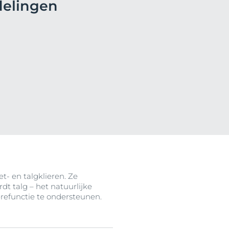
delingen
n
ten
t- en talgklieren. Ze
dt talg – het natuurlijke
èrefunctie te ondersteunen.