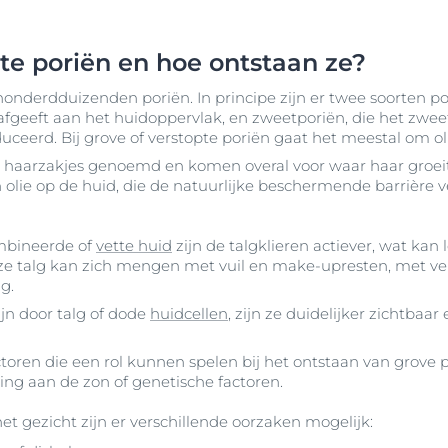
pte poriën en hoe ontstaan ze?
onderdduizenden poriën. In principe zijn er twee soorten por
g afgeeft aan het huidoppervlak, en zweetporiën, die het zwe
ceerd. Bij grove of verstopte poriën gaat het meestal om ol
 haarzakjes genoemd en komen overal voor waar haar groeit.
 olie op de huid, die de natuurlijke beschermende barrière v
mbineerde of
vette huid
zijn de talgklieren actiever, wat kan 
eze talg kan zich mengen met vuil en make-upresten, met ve
g.
jn door talg of dode
huidcellen
, zijn ze duidelijker zichtbaa
toren die een rol kunnen spelen bij het ontstaan van grove p
ling aan de zon of genetische factoren.
het gezicht zijn er verschillende oorzaken mogelijk: