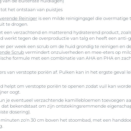
g van de buitenste huidlagen)
t tot het ontstaan van puistjes
verende Reiniger
is een milde reinigingsgel die overmatige 
it te drogen.
t een verzachtend en matterend hydraterend product, zoal
uid werkt tegen de overproductie van talg en heeft een anti-gl
er per week een scrub om de huid grondig te reinigen en de 
rende Scrub
vermindert onzuiverheden en mee-eters op milde
inische formule met een combinatie van AHA en PHA en zachte
ngers van verstopte poriën af. Pulken kan in het ergste geval 
d helpt om verstopte poriën te openen zodat vuil kan worde
ijner oogt.
kun je eventueel verzachtende kamillebloemen toevoegen aan
ie, dat bekendstaat om zijn ontstekingsremmende eigenscha
ste dosering).
 minuten zo'n 30 cm boven het stoombad, met een handdoek 
g.