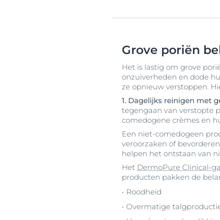
Grove poriën be
Het is lastig om grove por
onzuiverheden en dode hui
ze opnieuw verstoppen. Hi
1. Dagelijks reinigen met 
tegengaan van verstopte po
comedogene crèmes en hui
Een niet-comedogeen prod
veroorzaken of bevorderen.
helpen het ontstaan van 
Het
DermoPure Clinical-
producten pakken de belan
Roodheid
Overmatige talgproductie