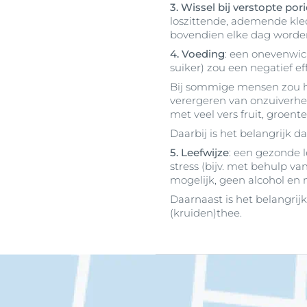
3. Wissel bij verstopte po
loszittende, ademende kled
bovendien elke dag worden
4. Voeding
: een onevenwic
suiker) zou een negatief e
Bij sommige mensen zou he
verergeren van onzuiverhe
met veel vers fruit, groen
Daarbij is het belangrijk 
5. Leefwijze
: een gezonde l
stress (bijv. met behulp v
mogelijk, geen alcohol en n
Daarnaast is het belangrij
(kruiden)thee.