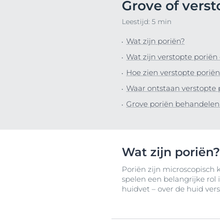
Grove of vers
haarproblemen
Hypergepigme
NIEUW
Ontd
Gevoelige huid
Leestijd: 5 min
Overgevoelig,
Sun Protection: bescherm je
gevoelige hui
Wat zijn poriën?
huid tegen de zon
Geïrriteerde h
Wat zijn verstopte poriën
Jeukende hui
Hoe zien verstopte poriën
Huid met neig
Waar ontstaan verstopte 
roodheid
Grove poriën behandelen -
Hoofdhuid- en
haarprobleme
Gevoelige hui
Bescherming 
Wat zijn poriën?
Poriën zijn microscopisch 
spelen een belangrijke rol 
huidvet – over de huid ver