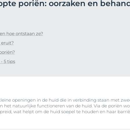
topte poriën: oorzaken en behan
nteerde huid
producten
Ouder wordende huid
ek Anti-Pigment
 roodheid-
Hypersensitive Skin
Rimpels
d
Hyaluron-Filler Dagcrème SPF 30 voor alle huidtype
Sun Protection
50 ml
uid
Meer Weten
 en hoe ontstaan ze?
4.5
99 beoordelingen
d
 eruit?
Koop nu
ing tot
poriën?
 5 tips
Bekijk alle produc
n
d
tegen de zon
kleine openingen in de huid die in verbinding staan met zwee
in het natuurlijke functioneren van de huid. Via de poriën wor
spreid, wat helpt om de huid soepel te houden en haar barri