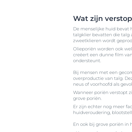
Wat zijn versto
De menselijke huid bevat h
talgklier bevatten die tal
zweetklieren wordt geprodu
Olieporiën worden ook wel
creëert een dunne film van
ondersteunt.
Bij mensen met een geco
overproductie van talg. D
neus of voorhoofd als gevol
Wanneer poriën verstopt zi
grove poriën.
Er zijn echter nog meer fac
huidveroudering, blootstel
En ook bij grove poriën in 