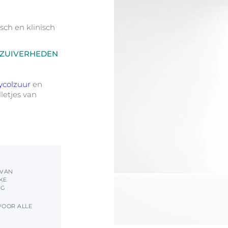
sch en klinisch
NZUIVERHEDEN
ycolzuur
en
lletjes van
 VAN
KE
NG
VOOR ALLE
S