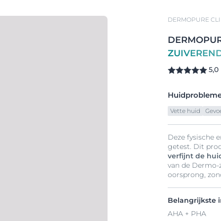
DERMOPURE CLI
DERMOPU
ZUIVEREN
5,0
Huidproblem
Vette huid
Gevoe
Deze fysische e
getest. Dit pr
verfijnt de hu
van de Dermo-z
oorsprong, zond
Belangrijkste 
AHA + PHA