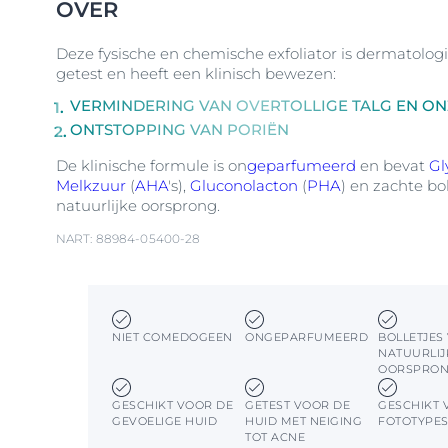
OVER
Deze fysische en chemische exfoliator is dermatologi
getest en heeft een klinisch bewezen:
VERMINDERING VAN OVERTOLLIGE TALG EN O
ONTSTOPPING VAN PORIËN
De klinische formule is on
geparfumeerd
en bevat
Gl
Melkzuur
(
AHA
's),
Gluconolacton
(
PHA
) en zachte bo
natuurlijke oorsprong.
NART: 88984-05400-28
NIET COMEDOGEEN
ONGEPARFUMEERD
BOLLETJES
NATUURLIJ
OORSPRO
GESCHIKT VOOR DE
GETEST VOOR DE
GESCHIKT 
GEVOELIGE HUID
HUID MET NEIGING
FOTOTYPE
TOT ACNE