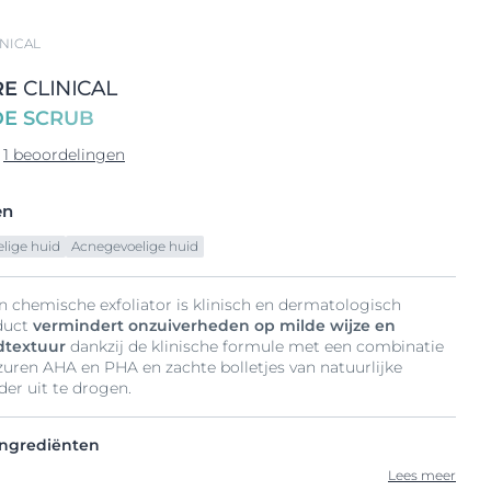
NICAL
RE
CLINICAL
DE SCRUB
1 beoordelingen
en
lige huid
Acnegevoelige huid
n chemische exfoliator is klinisch en dermatologisch
oduct
vermindert onzuiverheden op milde wijze en
idtextuur
dankzij de klinische formule met een combinatie
uren AHA en PHA en zachte bolletjes van natuurlijke
er uit te drogen.
ingrediënten
Lees meer