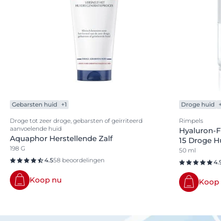
Gebarsten huid
+1
Droge huid
Droge tot zeer droge, gebarsten of geïrriteerd
Rimpels
aanvoelende huid
Hyaluron-F
Aquaphor Herstellende Zalf
15 Droge H
198 G
50 ml
4.5
58 beoordelingen
4.
Koop nu
Koop