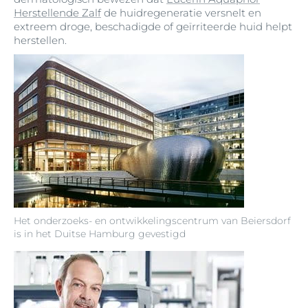
Herstellende Zalf
de huidregeneratie versnelt en
extreem droge, beschadigde of geïrriteerde huid helpt
herstellen.
Het onderzoeks- en ontwikkelingscentrum van Beiersdorf
is in het Duitse Hamburg gevestigd