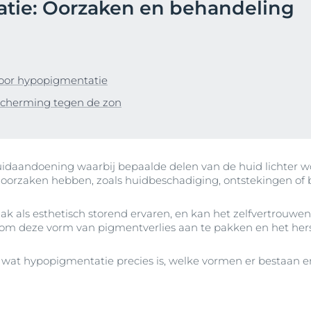
tie: Oorzaken en behandeling
nteerde huid
producten
Ouder wordende huid
ek Anti-Pigment
 roodheid-
Hypersensitive Skin
Rimpels
d
Hyaluron-Filler Dagcrème SPF 30 voor alle huidtype
Sun Protection
50 ml
uid
Meer Weten
voor hypopigmentatie
4.5
99 beoordelingen
d
scherming tegen de zon
Koop nu
ing tot
Bekijk alle produc
n
uidaandoening waarbij bepaalde delen van de huid lichter
de oorzaken hebben, zoals huidbeschadiging, ontstekingen o
d
tegen de zon
 als esthetisch storend ervaren, en kan het zelfvertrouwen
 om deze vorm van pigmentverlies aan te pakken en het he
e wat hypopigmentatie precies is, welke vormen er bestaan 