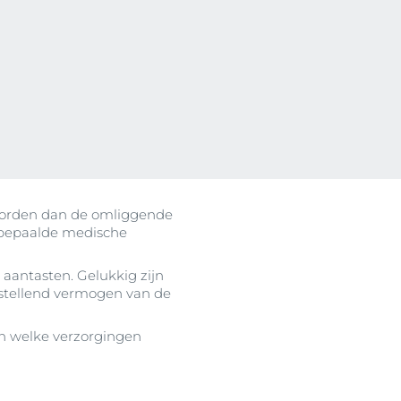
n
ten
 worden dan de omliggende
f bepaalde medische
 aantasten. Gelukkig zijn
rstellend vermogen van de
en welke verzorgingen