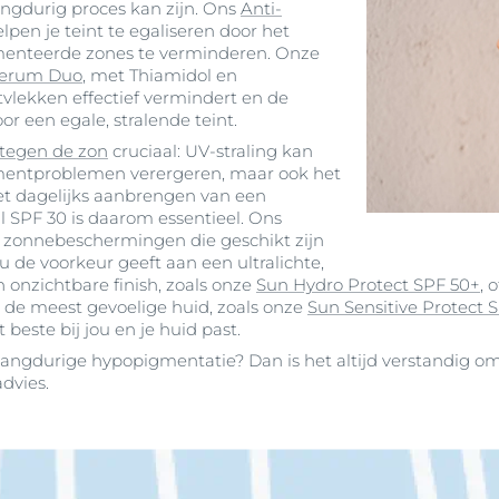
angdurig proces kan zijn. Ons
Anti-
pen je teint te egaliseren door het
menteerde zones te verminderen. Onze
Serum Duo
, met Thiamidol en
vlekken effectief vermindert en de
r een egale, stralende teint.
tegen de zon
cruciaal: UV-straling kan
gmentproblemen verergeren, maar ook het
Het dagelijks aanbrengen van een
SPF 30 is daarom essentieel. Ons
zonnebeschermingen die geschikt zijn
nu de voorkeur geeft aan een ultralichte,
 onzichtbare finish, zoals onze
Sun Hydro Protect SPF 50+
, 
or de meest gevoelige huid, zoals onze
Sun Sensitive Protect 
beste bij jou en je huid past.
f langdurige hypopigmentatie? Dan is het altijd verstandig 
dvies.