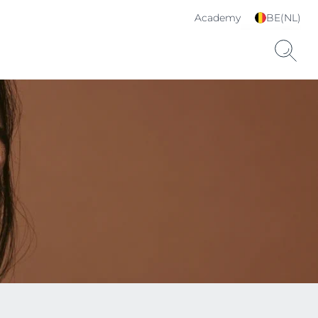
Academy
BE(NL)
Kies je taal & land