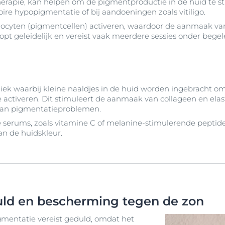
herapie, kan helpen om de pigmentproductie in de huid te sti
oire hypopigmentatie of bij aandoeningen zoals vitiligo.
nocyten (pigmentcellen) activeren, waardoor de aanmaak v
oopt geleidelijk en vereist vaak meerdere sessies onder bege
iek waarbij kleine naaldjes in de huid worden ingebracht om
 activeren. Dit stimuleert de aanmaak van collageen en elas
 van pigmentatieproblemen.
e serums, zoals vitamine C of melanine-stimulerende peptid
an de huidskleur.
uld en bescherming tegen de zon
mentatie vereist geduld, omdat het