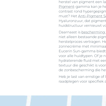
herstel van pigment een l
Pigment
-gamma kan je hel
contrast rond hypergepig
must? Het
Anti-Pigment 
Hyaluronzuur, dat pigment
huidstructuur vernieuwt voo
Daarnaast is
bescherming 
niet alleen bestaande pi
herstelproces vertragen. 
zonnecrème met minimaal 
Eucerin Sun-gamma biedt 
voor alle huidtypen. Of je 
hydraterende fluid met een
textuur die geschikt is vo
de zonbescherming die het 
Heb je last van ernstige o
raadplegen voor specifiek a