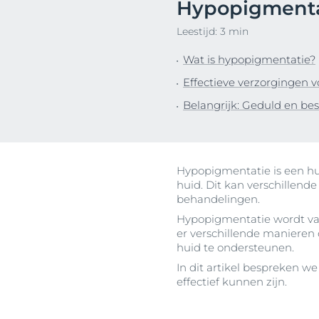
Hypopigmenta
haarproblemen
Hypergepigme
NIEUW
Ontd
Gevoelige huid
Leestijd: 3 min
Overgevoelig,
Sun Protection: bescherm je
gevoelige hui
Wat is hypopigmentatie?
huid tegen de zon
Geïrriteerde h
Effectieve verzorgingen 
Jeukende hui
Belangrijk: Geduld en be
Huid met neig
roodheid
Hoofdhuid- en
haarprobleme
Hypopigmentatie is een h
huid. Dit kan verschillen
Gevoelige hui
behandelingen.
Bescherming 
Hypopigmentatie wordt vaak
er verschillende manieren
huid te ondersteunen.
In dit artikel bespreken w
effectief kunnen zijn.