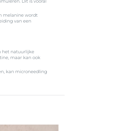
muleren. Dit is vooral
an melanine wordt
leiding van een
 het natuurlijke
tine, maar kan ook
en, kan microneedling