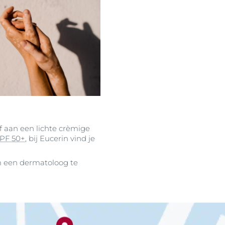
of aan een lichte crèmige
SPF 50+
, bij Eucerin vind je
om een dermatoloog te