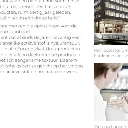
s ontstaan en de huid dof wordt. Onze
ot nu toe, Ureum, heeft al sinds de
oducten, ruim dertig jaar geleden,
 zijn tegen een droge huid."
rste merken die oplossingen voor de
Ureum aanbood.
ënt dat al sinds de jaren zeventig veel
angrijke actieve stof is
hyaluronzuur
,
t in alle
Eucerin Hyal-Urea
-producten.
Het laboratorium
n niet alleen doeltreffende producten
huidonderzoeks
metisch aangename textuur. Daarom
ische expertise gericht op het vinden
an actieve stoffen om aan deze wens
Wetenschappers a