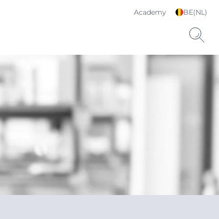
Academy
BE(NL)
Kies je taal & land