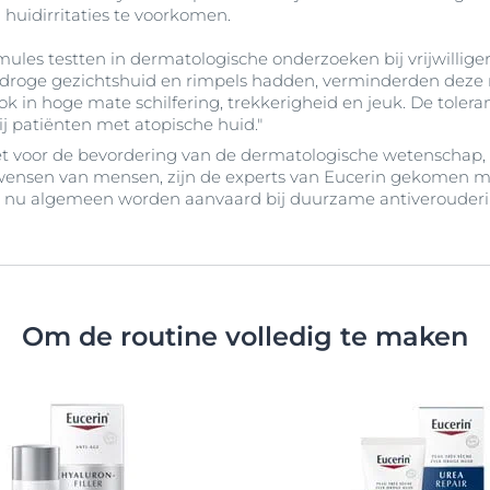
huidirritaties te voorkomen.
mules testten in dermatologische onderzoeken bij vrijwilli
en droge gezichtshuid en rimpels hadden, verminderden deze 
k in hoge mate schilfering, trekkerigheid en jeuk. De toler
ij patiënten met atopische huid."
zet voor de bevordering van de dermatologische wetenscha
 wensen van mensen, zijn de experts van Eucerin gekomen 
ie nu algemeen worden aanvaard bij duurzame antiverouder
Om de routine volledig te maken