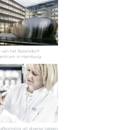
 van het Beiersdorf-
centrum in Hamburg.
fkomstig uit diverse takken