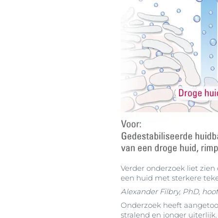
Verder onderzoek liet zie
een huid met sterkere tek
Alexander Filbry, PhD, ho
Onderzoek heeft aangeto
stralend en jonger uiterli