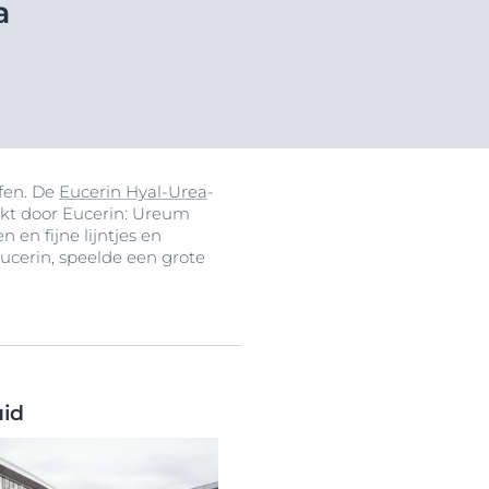
a
n
ffen. De
Eucerin Hyal-Urea
-
ikt door Eucerin: Ureum
en fijne lijntjes en
ucerin, speelde een grote
ten
uid