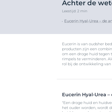
Achter de wet
haarproblemen
Hypergepigme
NIEUW
Ontd
Gevoelige huid
Leestijd: 2 min
Overgevoelig,
Sun Protection: bescherm je
gevoelige hui
Eucerin Hyal-Urea – de a
huid tegen de zon
Geïrriteerde h
Jeukende hui
Huid met neig
Eucerin is van oudsher bed
roodheid
producten zijn een combin
om een droge huid tegen t
Hoofdhuid- en
rimpels te verminderen. Al
haarprobleme
rol bij de ontwikkeling van
Gevoelige hui
Bescherming 
Eucerin Hyal-Urea – 
"Een droge huid en huidve
het ouder worden, wordt d