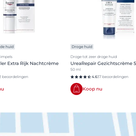
de huid
Droge huid
rimpels
Droge tot zeer droge huid
ller Extra Rijk Nachtcrème
UreaRepair Gezichtscrème 
50 ml
2 beoordelingen
4.6
37 beoordelingen
nu
Koop nu