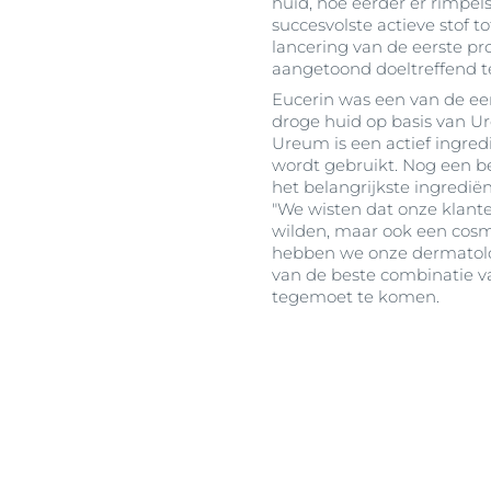
huid, hoe eerder er rimpel
succesvolste actieve stof t
lancering van de eerste pr
aangetoond doeltreffend te
Eucerin was een van de ee
droge huid op basis van 
Ureum is een actief ingredi
wordt gebruikt. Nog een bel
het belangrijkste ingrediën
"We wisten dat onze klante
wilden, maar ook een cos
hebben we onze dermatolog
van de beste combinatie v
tegemoet te komen.