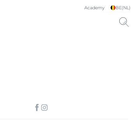
Academy
BE(NL)
Kies je taal & land