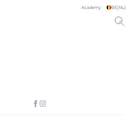
Academy
BE(NL)
Kies je taal & land