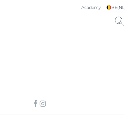
Academy
BE(NL)
Kies je taal & land