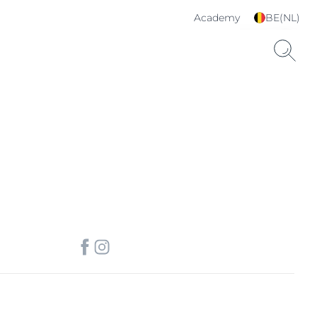
Academy
BE(NL)
Kies je taal & land