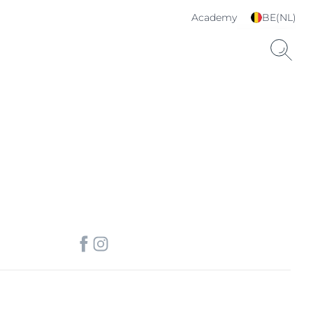
Academy
BE(NL)
Kies je taal & land