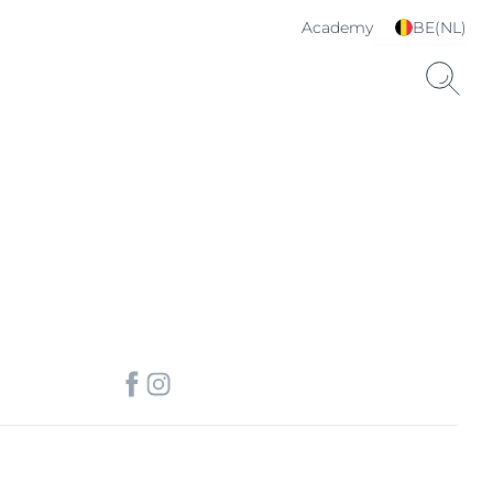
Academy
BE(NL)
Kies je taal & land