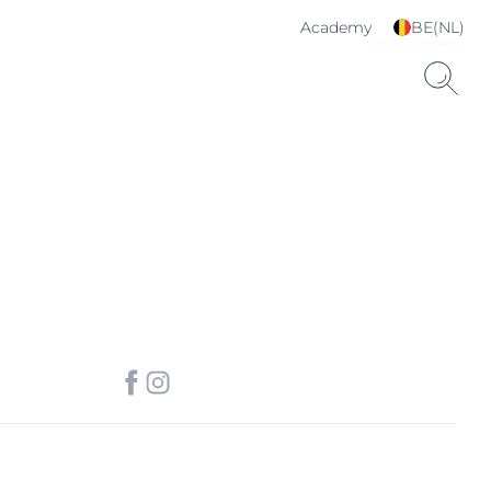
Academy
BE(NL)
Kies je taal & land