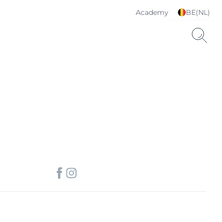
Academy
BE(NL)
Kies je taal & land