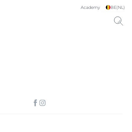
Academy
BE(NL)
Kies je taal & land