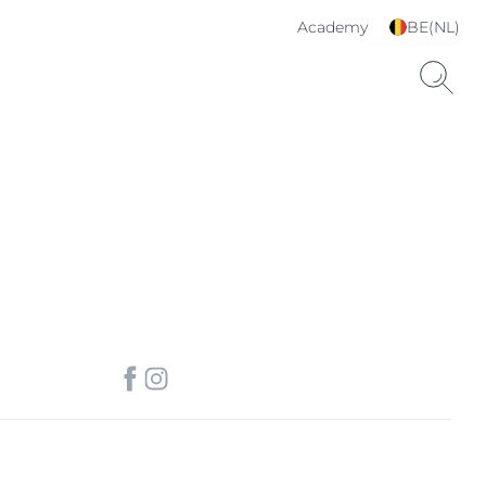
Academy
BE(NL)
Kies je taal & land