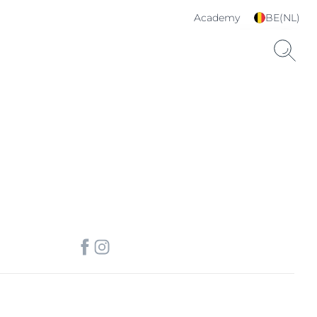
Academy
BE(NL)
Kies je taal & land