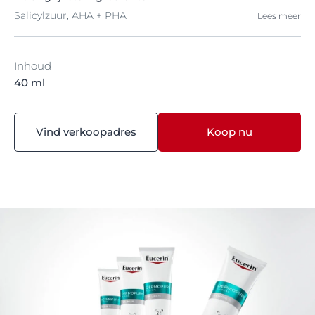
Salicylzuur, AHA + PHA
Lees meer
Inhoud
40 ml
Vind verkoopadres
Koop nu