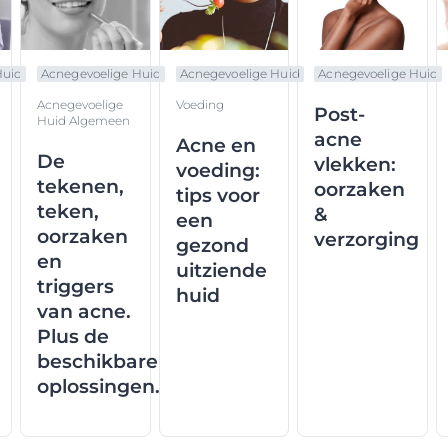
Huid
Acnegevoelige Huid
Acnegevoelige Huid
Acnegevoelige Huid
Acnegevoelige
Voeding
Post-
Huid Algemeen
acne
Acne en
De
vlekken:
voeding:
tekenen,
oorzaken
tips voor
teken,
&
een
oorzaken
verzorging
gezond
en
uitziende
triggers
huid
van acne.
Plus de
beschikbare
oplossingen.