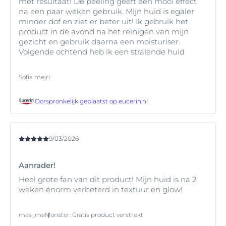
met resultaat! De peeling geeft een mooi effect
* Kaufman et al., Am J Clin Dermatol. 2018; 19:489–503,
Daarnaast kan blootstelling aan de zon PIH-
na een paar weken gebruik. Mijn huid is egaler
Perkins et al., JEADV. 2011; 25(9):1054–1060.
symptomen verergeren, de aangedane plekken
minder dof en ziet er beter uit! Ik gebruik het
donkerder maken en de tijd die nodig is om te
product in de avond na het reinigen van mijn
vervagen langer maken. De meeste PIH door acne zal
gezicht en gebruik daarna een moisturiser.
na verloop van tijd uiteindelijk vervagen, maar het kan
Volgende ochtend heb ik een stralende huid
verschillende jaren of zelfs tien jaar duren voordat het
volledig weg is*.
Sofia mejri
*Abad-Casintahan, F. et al., “Frequency and
Characteristics of Acne-Related Post-Inflammatory
Hyperpigmentation.” J Dermatol. 2016; 43:826–828.
Oorspronkelijk geplaatst op
eucerin.nl
9/03/2026
Aanrader!
Heel grote fan van dit product! Mijn huid is na 2
weken énorm verbeterd in textuur en glow!
mas_me
Monster
:
Gratis product verstrekt