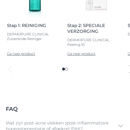
Stap 1: REINIGING
Stap 2: SPECIALE
VERZORGING
DERMOPURE CLINICAL
E
Zuiverende Reiniger
DERMOPURE CLINICAL
Peeling 10
Ga naar product
Ga naar product
G
FAQ
Wat zijn post-acne vlekken (post-inflammatoire
hyperpigmentatie of afgekort PIH)?