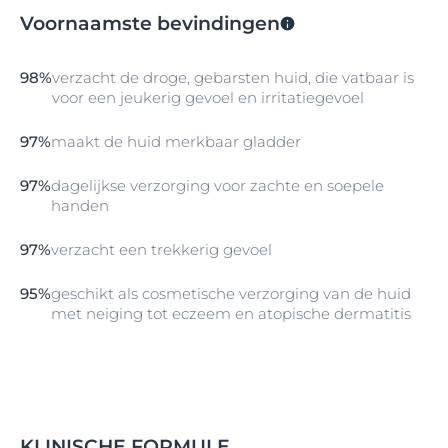
Menthoxypropanediol
(
MPD
) dat het jeukerige gevoel
Voornaamste bevindingen
verzacht. Dit complex, gecombineerd met
Ceramiden
en
Avena Sativa
(haver), helpt de huidbarrière te
versterken,
droog
heid te verminderen en een jeukerig
98%
verzacht de droge, gebarsten huid, die vatbaar is
gevoel van de huid te verzachten.
voor een jeukerig gevoel en irritatiegevoel
De formule is on
geparfumeerd
. Hoewel haver alom
97%
maakt de huid merkbaar gladder
wordt gewaardeerd om haar verzachtende
eigenschappen, kunnen sommige mensen er
allergisch voor zijn.
97%
dagelijkse verzorging voor zachte en soepele
handen
Bij regelmatig gebruik verbetert de toestand van de
huid merkbaar, en voelt de huid zacht en soepel aan,
97%
verzacht een trekkerig gevoel
ondanks vaak wassen.
95%
geschikt als cosmetische verzorging van de huid
met neiging tot eczeem en atopische dermatitis
KLINISCHE FORMULE