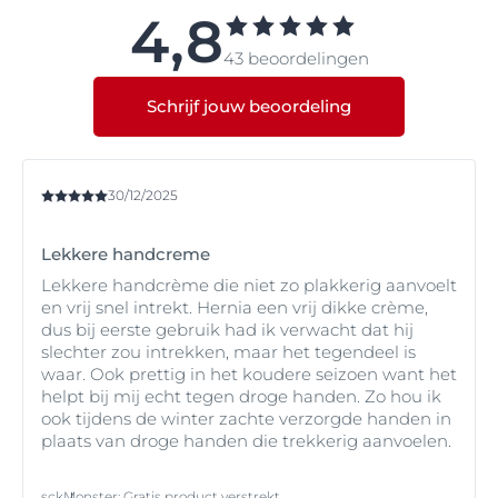
4,8
veroorzaakt door een allergische reactie op bepaalde
stoffen.
43 beoordelingen
Schrijf jouw beoordeling
30/12/2025
Lekkere handcreme
Lekkere handcrème die niet zo plakkerig aanvoelt
en vrij snel intrekt. Hernia een vrij dikke crème,
dus bij eerste gebruik had ik verwacht dat hij
slechter zou intrekken, maar het tegendeel is
waar. Ook prettig in het koudere seizoen want het
helpt bij mij echt tegen droge handen. Zo hou ik
ook tijdens de winter zachte verzorgde handen in
plaats van droge handen die trekkerig aanvoelen.
sck
Monster
:
Gratis product verstrekt