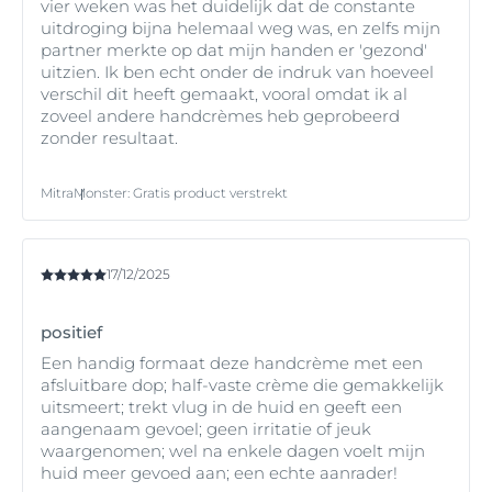
vier weken was het duidelijk dat de constante
uitdroging bijna helemaal weg was, en zelfs mijn
partner merkte op dat mijn handen er 'gezond'
uitzien. Ik ben echt onder de indruk van hoeveel
verschil dit heeft gemaakt, vooral omdat ik al
zoveel andere handcrèmes heb geprobeerd
zonder resultaat.
Mitra
Monster
:
Gratis product verstrekt
17/12/2025
positief
Een handig formaat deze handcrème met een
afsluitbare dop; half-vaste crème die gemakkelijk
uitsmeert; trekt vlug in de huid en geeft een
aangenaam gevoel; geen irritatie of jeuk
waargenomen; wel na enkele dagen voelt mijn
huid meer gevoed aan; een echte aanrader!