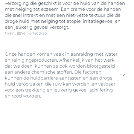
verzorging die geschikt is voor de huid van de handen
met neiging tot eczeem. Een crème voor de handen
die snel intrekt en met een niet-vette textuur die de
droge huid met neiging tot atopie, irritatiegevoel en
een jeukerig gevoel verzorgt.
NART: 89744-07400-30
Onze handen komen vaak in aanraking met water
en reinigingsproducten. Afhankelijk van het werk
dat we doen, kunnen ze ook worden blootgesteld
aan andere chemische stoffen. Die factoren
kunnen de huidbarrière aantasten en een droge
huid veroorzaken die ruw kan worden, en vatbaar
voor een trekkerig en jeukerig gevoel, schilfering
en rood worden.
De Eucerin AtopiControl Handcrème verzacht de huid.
De niet-vette formule trekt snel in en bevat een uniek
complex van actieve ingrediënten: verzachtend
Licochalcone A
, antibacterieel
Decanediol
en