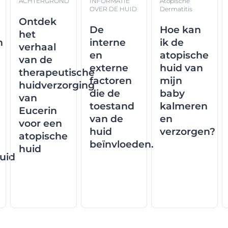
ACHTERGROND
INFORMATIE
Atopische
OVER DE HUID
Dermatitis
Ontdek
De
Hoe kan
het
n
interne
ik de
verhaal
en
atopische
van de
externe
huid van
therapeutische
factoren
mijn
huidverzorging
die de
baby
van
toestand
kalmeren
Eucerin
van de
en
voor een
huid
verzorgen?
atopische
beïnvloeden.
huid
uid