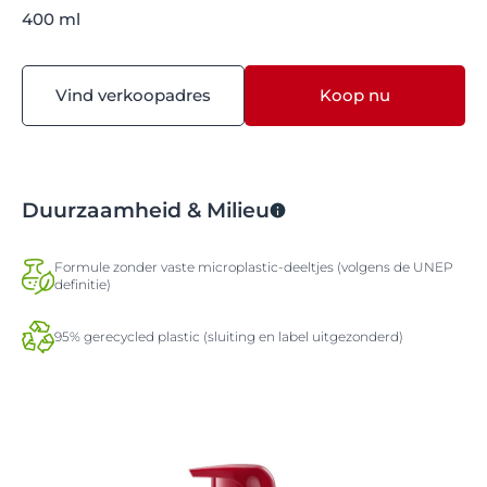
400 ml
Vind verkoopadres
Koop nu
Duurzaamheid & Milieu
Formule zonder vaste microplastic-deeltjes (volgens de UNEP
definitie)
95% gerecycled plastic (sluiting en label uitgezonderd)