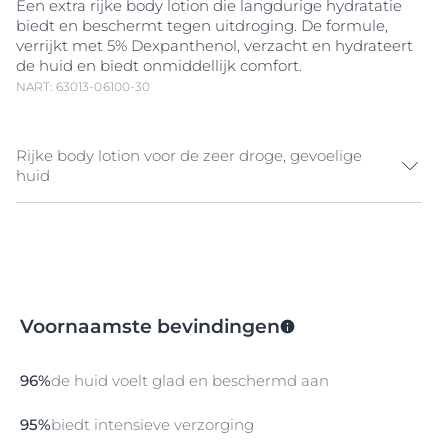
Een extra rijke body lotion die langdurige hydratatie
biedt en beschermt tegen uitdroging. De formule,
verrijkt met 5% Dexpanthenol, verzacht en hydrateert
de huid en biedt onmiddellijk comfort.
NART: 63013-06100-30
Rijke body lotion voor de zeer droge, gevoelige
huid
De gevoelige huid heeft speciale verzorging nodig om
weerstand te bieden aan schadelijke invloeden van
buitenaf. Geef comfort aan uw huid en bescherm
deze met Eucerin pH5 Rijke Lotion F. Geef uw huid
een nieuw gevoel van welzijn. De formule, verrijkt met
Voornaamste bevindingen
5%
Dexpanthenol
, verzacht en hydrateert de huid en
biedt onmiddellijk comfort. De huid is gehydrateerd
en de pH-waarde wordt gerespecteerd. Zelfs de meest
96%
de huid voelt glad en beschermd aan
gevoelige huid wordt versterkt, beschermd en voelt
weer comfortabel aan. Gebruik de Eucerin pH5 Rijke
95%
biedt intensieve verzorging
Lotion F dagelijks voor een zachte en soepele huid.