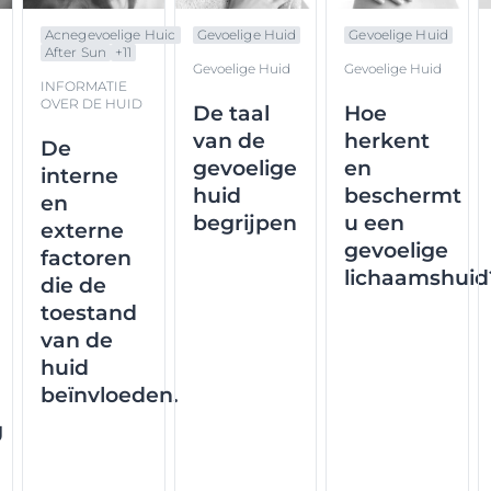
Acnegevoelige Huid
Gevoelige Huid
Gevoelige Huid
After Sun
+
11
Gevoelige Huid
Gevoelige Huid
INFORMATIE
OVER DE HUID
De taal
Hoe
van de
herkent
De
gevoelige
en
interne
huid
beschermt
en
begrijpen
u een
externe
gevoelige
factoren
lichaamshuid
die de
toestand
van de
huid
beïnvloeden.
g