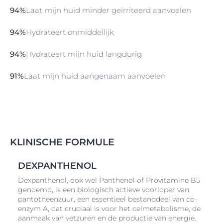
Deze Lotion is geschikt voor dagelijks gebruik, zelfs
94%
Laat mijn huid minder geïrriteerd aanvoelen
voor de allergiegevoelige huid - type 1 allergie (b.v.
hooikoorts) en bij kinderen vanaf 3 jaar.
94%
Hydrateert onmiddellijk
94%
Hydrateert mijn huid langdurig
91%
Laat mijn huid aangenaam aanvoelen
KLINISCHE FORMULE
DEXPANTHENOL
Dexpanthenol, ook wel Panthenol of Provitamine B5
genoemd, is een biologisch actieve voorloper van
pantotheenzuur, een essentieel bestanddeel van co-
enzym A, dat cruciaal is voor het celmetabolisme, de
aanmaak van vetzuren en de productie van energie.