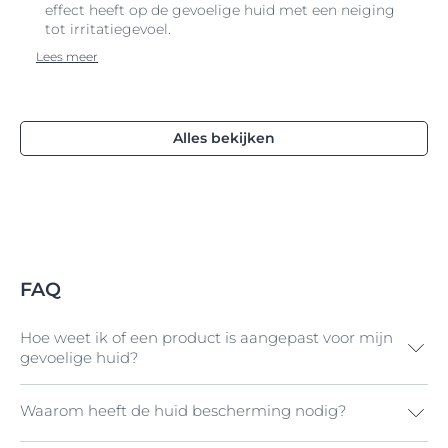
effect heeft op de gevoelige huid met een neiging
tot irritatiegevoel.
Lees meer
Alles bekijken
FAQ
Hoe weet ik of een product is aangepast voor mijn
gevoelige huid?
Waarom heeft de huid bescherming nodig?
Alle Eucerin pH5-producten zijn speciaal
samengesteld om een uitstekende bescherming en