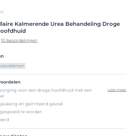
RE
laire
Kalmerende
Urea Behandeling Droge
oofdhuid
10 beoordelingen
en
aarproblemen
voordelen
erzorging voor een droge hoofdhuid met een
Lees meer
el
jeukerig en geïrriteerd gevoel
itgespoeld te worden
eerd