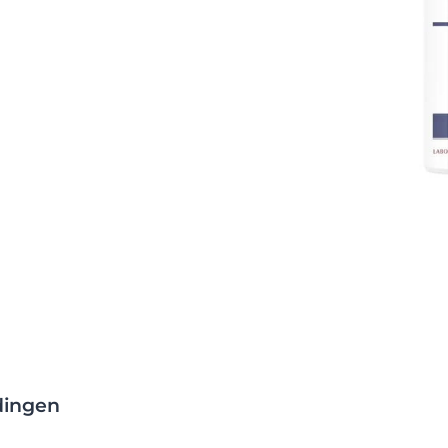
terende
en
e natuurlijke
n roodheid te
ochalcone A
en
l te helpen
roging van de
erming tegen
dingen