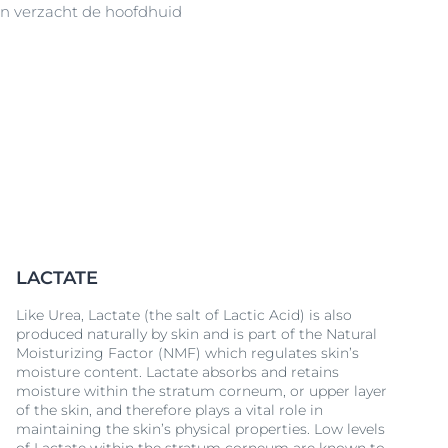
en verzacht de hoofdhuid
LACTATE
Like Urea, Lactate (the salt of Lactic Acid) is also
produced naturally by skin and is part of the Natural
Moisturizing Factor (NMF) which regulates skin’s
moisture content. Lactate absorbs and retains
moisture within the stratum corneum, or upper layer
of the skin, and therefore plays a vital role in
maintaining the skin’s physical properties. Low levels
of Lactate within the stratum corneum are known to