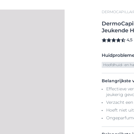
DERMOCAPILLAI
DermoCapil
Jeukende H
4,5
Huidproblem
Hoofdhuid- en h
Belangrijkste 
Effectieve v
jeukerig gevo
Verzacht een 
Hoeft niet u
Ongeparfum