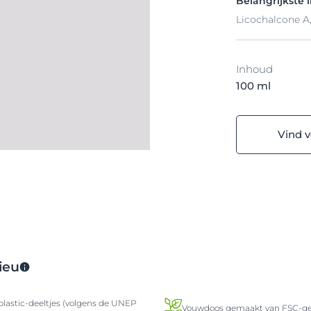
Belangrijkste 
Licochalcone A,
Inhoud
100 ml
Vind 
ieu
lastic-deeltjes (volgens de UNEP
Vouwdoos gemaakt van FSC-gec