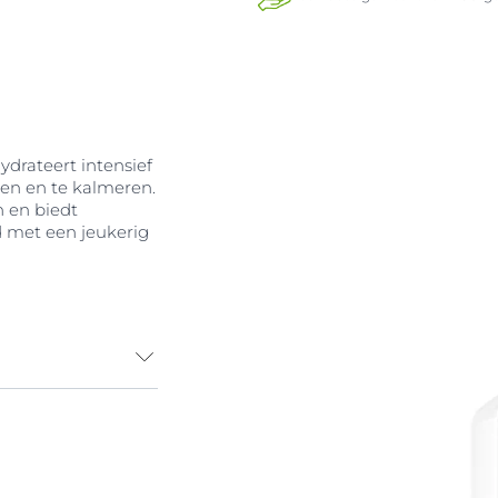
ydrateert intensief
ten en te kalmeren.
 en biedt
 met een jeukerig
g gevoel
e hoofdhuid is
ofdhuid met een
 uitgespoeld