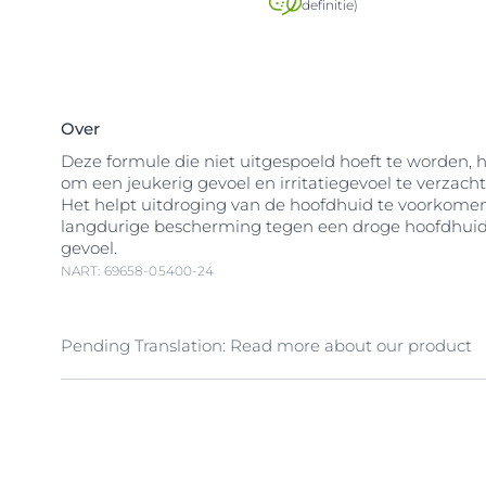
definitie)
Over
Deze formule die niet uitgespoeld hoeft te worden, h
om een jeukerig gevoel en irritatiegevoel te verzach
Het helpt uitdroging van de hoofdhuid te voorkomen
langdurige bescherming tegen een droge hoofdhuid
gevoel.
NART: 69658-05400-24
᠎Pending Translation: Read more about our product
Verzorging van de
droge hoofdhuid met een jeukeri
DermoCapillaire Kalmerende
Urea
Verzorging voor d
speciaal ontwikkeld voor mensen met een
droge ho
jeukerig gevoel
. De niet-plakkerige formule die niet