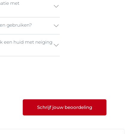
natie met
ren gebruiken?
r voor de beste
ik een huid met neiging
kt bij kinderen vanaf
ullende verzorging voor
ctaat
, en verzachtend
en.
Schrijf jouw beoordeling