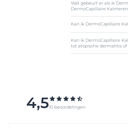
Wat gebeurt er als ik Der
DermoCapillaire Kalmeren
Kan ik DermoCapillaire Ka
Je zou toch een verbeterin
resultaten adviseren we d
Kan ik DermoCapillaire Ka
Ja. DermoCapillaire Kalme
tot atopische dermatitis of
drie jaar.
Ja. DermoCapillaire Kalme
deze twee huidtypes. Het 
Polidocanol
en
Licochalco
4,5
10 beoordelingen