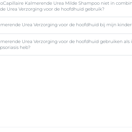
moCapillaire Kalmerende Urea Milde Shampoo niet in combi
de Urea Verzorging voor de hoofdhuid gebruik?
lmerende Urea Verzorging voor de hoofdhuid bij mijn kinde
g in de droogheid en het jeukerige gevoel moeten zien. Maa
e twee producten samen te gebruiken.
lmerende Urea Verzorging voor de hoofdhuid gebruiken als 
rende Urea Verzorging voor de hoofdhuid kan worden gebrui
 psoriasis heb?
rende Urea Verzorging voor de hoofdhuid is een ideale aanv
bevat twee specifieke hydraterende ingrediënten,
Urea
en
La
ne A
om jeukerig gevoel en irritatiegevoel te helpen verzacht