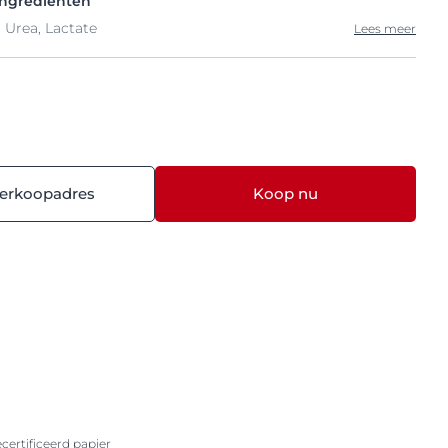
ingrediënten
 Urea, Lactate
Lees meer
verkoopadres
Koop nu
ertificeerd papier