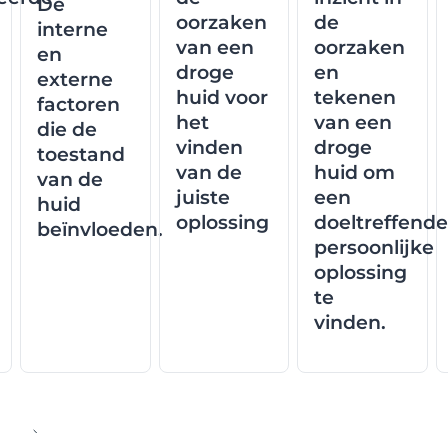
De
n
oorzaken
de
interne
van een
oorzaken
en
droge
en
externe
huid voor
tekenen
factoren
het
van een
die de
vinden
droge
toestand
van de
huid om
van de
juiste
een
huid
oplossing
doeltreffende
beïnvloeden.
persoonlijke
oplossing
te
vinden.