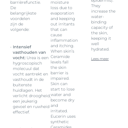
epidermis).
barrièrefunctie.
moisture
*Instrumentele evaluatie, 30 vrijwilligers
They
De
loss due to
increase the
belangrijkste
evaporation
water-
voordelen
and keeping
binding
zijn de
out irritants
capacity of
volgende:
that can
the skin,
cause
keeping it
inflammation
well
and itching.
Intensief
hydrated.
When skin’s
vasthouden van
Ceramide
vocht:
Urea is een
Lees meer
levels fall
hygroscopisch
the skin
molecuul dat
barrier is
vocht aantrekt en
impaired.
vasthoudt in de
Skin can
buitenste
start to lose
huidlagen. Het
water and
verlicht droogheid,
become dry
een jeukerig
and
gevoel en ruwheid
irritated.
effectief.
Eucerin uses
synthetic
Ceramides