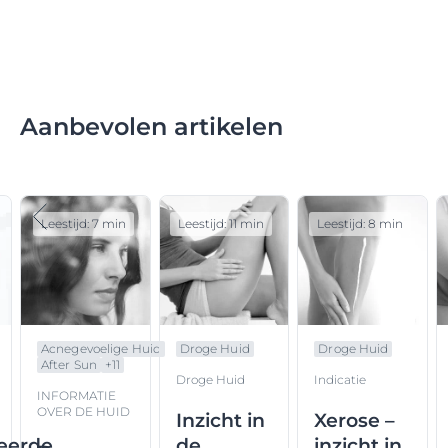
Aanbevolen artikelen
Leestijd: 7 min
Leestijd: 11 min
Leestijd: 8 min
Acnegevoelige Huid
Droge Huid
Droge Huid
After Sun
+
11
Droge Huid
Indicatie
INFORMATIE
OVER DE HUID
Inzicht in
Xerose –
eerde
de
inzicht in