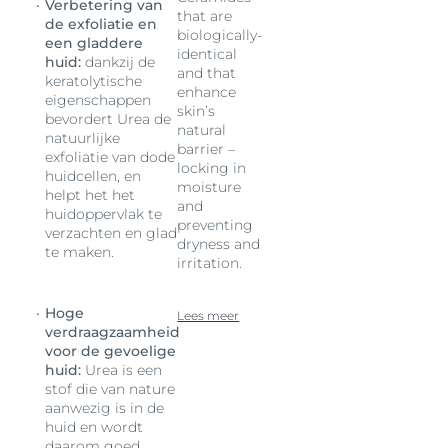
Verbetering van
that are
de exfoliatie en
biologically-
een gladdere
identical
huid:
dankzij de
and that
keratolytische
enhance
eigenschappen
skin’s
bevordert Urea de
natural
natuurlijke
barrier –
exfoliatie van dode
locking in
huidcellen, en
moisture
helpt het het
and
huidoppervlak te
preventing
verzachten en glad
dryness and
te maken.
irritation.
Hoge
Lees meer
verdraagzaamheid
voor de gevoelige
huid:
Urea is een
stof die van nature
aanwezig is in de
huid en wordt
daarom goed