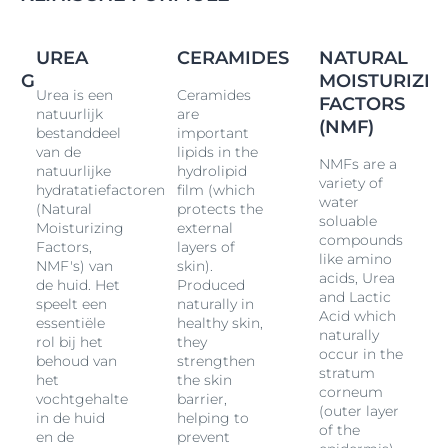
Ceramiden
en andere Natuurlijke Hydratatiefactoren
(NMF's, Natural Moisturizing Factors), die vocht binden
en helpen de natuurlijke beschermende barrière van
UREA
CERAMIDES
NATURAL
de huid te versterken om haar te beschermen tegen
ING
MOISTURIZIN
Urea is een
Ceramides
meer vochtverlies.
FACTORS
natuurlijk
are
Het is klinisch en dermatologisch bewezen dat deze
(NMF)
bestanddeel
important
formule onmiddellijk verlichting geeft en langdurige,
van de
lipids in the
intensieve hydratatie van de droge, ruwe huid van de
NMFs are a
natuurlijke
hydrolipid
variety of
handen, zelfs na herhaaldelijk wassen. De
hydratatiefactoren
film (which
water
hydraterende crème voor de handen versterkt de
(Natural
protects the
soluable
natuurlijke barrière van de huid en maakt de huid
Moisturizing
external
compounds
beter bestand tegen
droog
heid gedurende tot 48
Factors,
layers of
like amino
uur*.
NMF's) van
skin).
acids, Urea
de huid. Het
Produced
De hydraterende crème met
Urea
is geschikt voor alle
and Lactic
speelt een
naturally in
types droge handen, ook voor de rijpe huid en de huid
Acid which
essentiële
healthy skin,
met neiging tot huidaandoeningen, zoals xerose en
naturally
rol bij het
they
psoriasis
, en voor de huid van mensen met diabetes.
occur in the
behoud van
strengthen
De crème kan ook worden gebruikt als cosmetische
stratum
het
the skin
verzorging tegelijkertijd met een medische
corneum
vochtgehalte
barrier,
(outer layer
behandeling (raadpleeg een arts voor gebruik in
in de huid
helping to
of the
combinatie met lokale geneesmiddelen).
en de
prevent