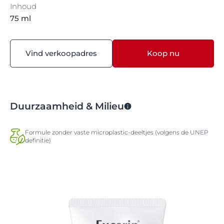
Inhoud
75 ml
Vind verkoopadres
Koop nu
Duurzaamheid & Milieu
Formule zonder vaste microplastic-deeltjes (volgens de UNEP
definitie)