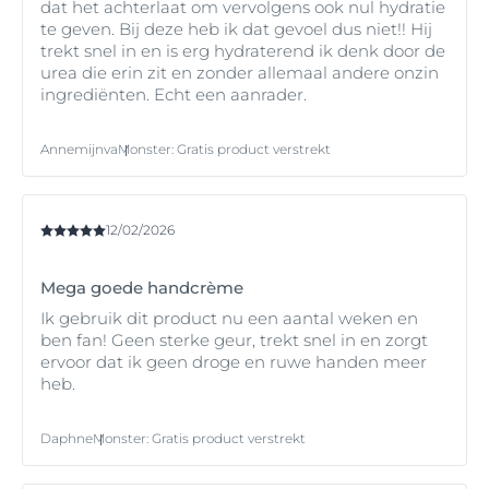
dat het achterlaat om vervolgens ook nul hydratie
wassen.
te geven. Bij deze heb ik dat gevoel dus niet!! Hij
trekt snel in en is erg hydraterend ik denk door de
**Klinische studie, 31 vrijwilligers.
urea die erin zit en zonder allemaal andere onzin
ingrediënten. Echt een aanrader.
Annemijnva
Monster
:
Gratis product verstrekt
12/02/2026
Mega goede handcrème
Ik gebruik dit product nu een aantal weken en
ben fan! Geen sterke geur, trekt snel in en zorgt
ervoor dat ik geen droge en ruwe handen meer
heb.
Daphne
Monster
:
Gratis product verstrekt