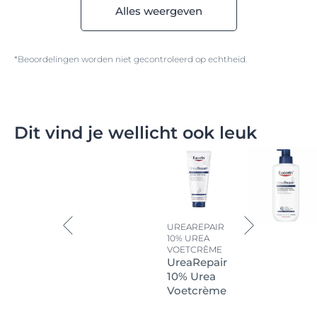
Alles weergeven
*Beoordelingen worden niet gecontroleerd op echtheid.
Dit vind je wellicht ook leuk
UREAREPAIR
10% UREA
VOETCRÈME
UreaRepair
10% Urea
Voetcrème