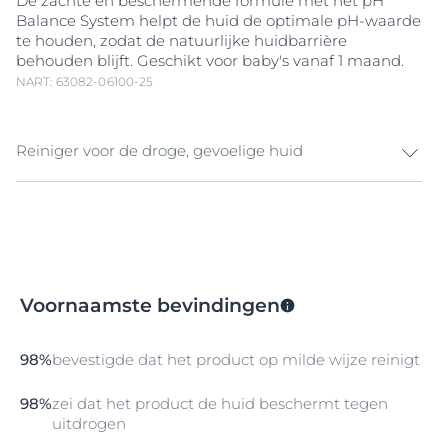
De zachte en beschermende formule met het pH
Balance System helpt de huid de optimale pH-waarde
te houden, zodat de natuurlijke huidbarrière
behouden blijft. Geschikt voor baby's vanaf 1 maand.
NART: 63082-06100-25
Reiniger voor de droge, gevoelige huid
Geef comfort aan uw huid en bescherm deze met
Eucerin pH5 Waslotion. Geef uw huid een nieuw
gevoel van welzijn. De gevoelige huid heeft een milde
reiniging nodig om om de weerstand van de huid
tegen dagelijkse invloeden van buitenaf te behouden.
Voornaamste bevindingen
De pH5 Waslotion, met
Dexpanthenol
, reinigt de
gevoelige huid op milde wijze. Dit product respecteert
het microbioom van de huid door het natuurlijke
98%
bevestigde dat het product op milde wijze reinigt
evenwicht ervan niet te beïnvloeden.
De huid wordt op milde wijze gereinigd en de pH-
98%
zei dat het product de huid beschermt tegen
waarde wordt gerespecteerd. De huid voelt zacht en
uitdrogen
soepel aan, wordt beschermd tegen uitdroging en