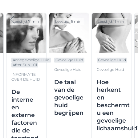
Leestijd: 7 min
Leestijd: 6 min
Leestijd: 11 min
Acnegevoelige Huid
Gevoelige Huid
Gevoelige Huid
After Sun
+
11
Gevoelige Huid
Gevoelige Huid
INFORMATIE
OVER DE HUID
De taal
Hoe
van de
herkent
De
gevoelige
en
interne
huid
beschermt
en
begrijpen
u een
externe
gevoelige
factoren
lichaamshuid
die de