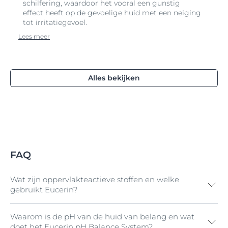
schilfering, waardoor het vooral een gunstig
effect heeft op de gevoelige huid met een neiging
tot irritatiegevoel.
Lees meer
Alles bekijken
FAQ
Wat zijn oppervlakteactieve stoffen en welke
gebruikt Eucerin?
Waarom is de pH van de huid van belang en wat
Oppervlakteactieve stoffen zijn actief reinigende
doet het Eucerin pH Balance System?