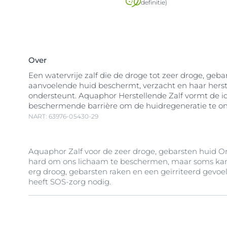
definitie)
Over
Een watervrije zalf die de droge tot zeer droge, geba
aanvoelende huid beschermt, verzacht en haar hers
ondersteunt. Aquaphor Herstellende Zalf vormt de i
beschermende barrière om de huidregeneratie te o
NART: 63976-05430-29
Aquaphor Zalf voor de zeer droge, gebarsten huid O
hard om ons lichaam te beschermen, maar soms kan
erg droog, gebarsten raken en een geïrriteerd gevoel
heeft SOS-zorg nodig.
Eucerin Aquaphor Herstellende Zalf geeft de droge t
gebarsten en geïrriteerd aanvoelende huid de SOS-v