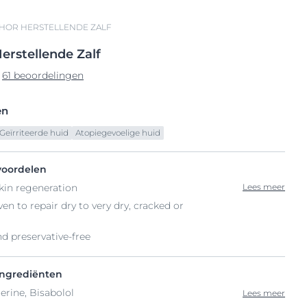
HOR HERSTELLENDE ZALF
erstellende
Zalf
61 beoordelingen
en
Geïrriteerde huid
Atopiegevoelige huid
voordelen
kin regeneration
Lees meer
ven to repair dry to very dry, cracked or
d preservative-free
ingrediënten
erine, Bisabolol
Lees meer