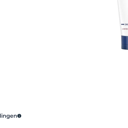
 semi-occlusieve
jke overdracht
ersteunt,
arrièrefunctie
e
en
Panthenol
.
 aantrekt en
llel met
et herstellend
hydrateert.
erd
en bevat
tologisch
rmogen van de
id.
an te brengen en
 de huid van de
barsten hielen.
n, wordt
s geschikt voor
 van de huid. Het
stellend
dingen
uid wordt