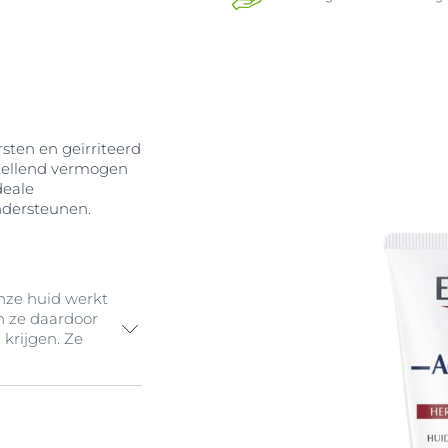
rsten en geïrriteerd
tellend vermogen
deale
ndersteunen.
nze huid werkt
 ze daardoor
 krijgen. Ze
ot zeer droge,
erzorging die ze