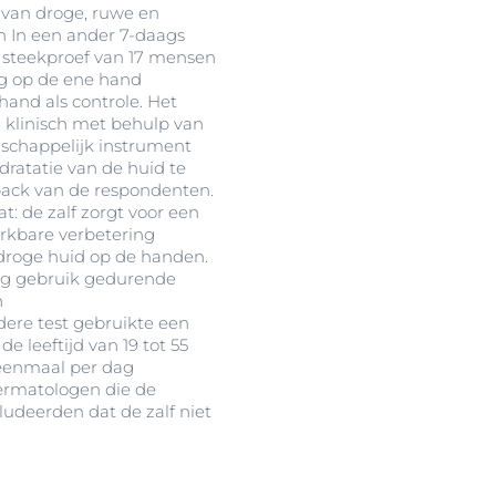
g van droge, ruwe en
 In een ander 7-daags
n steekproef van 17 mensen
g op de ene hand
and als controle. Het
 klinisch met behulp van
schappelijk instrument
ratatie van de huid te
ack van de respondenten.
t: de zalf zorgt voor een
erkbare verbetering
droge huid op de handen.
tig gebruik gedurende
n
ere test gebruikte een
e leeftijd van 19 tot 55
 eenmaal per dag
ermatologen die de
ludeerden dat de zalf niet