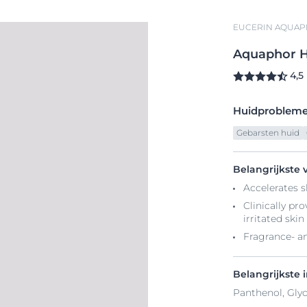
EUCERIN AQUAP
Aquaphor
H
4,5
Huidproblem
Gebarsten huid
Belangrijkste 
Accelerates s
Clinically pro
irritated skin
Fragrance- an
Belangrijkste 
Panthenol, Glyc