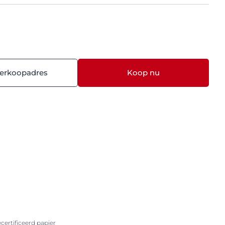
verkoopadres
Koop nu
ertificeerd papier