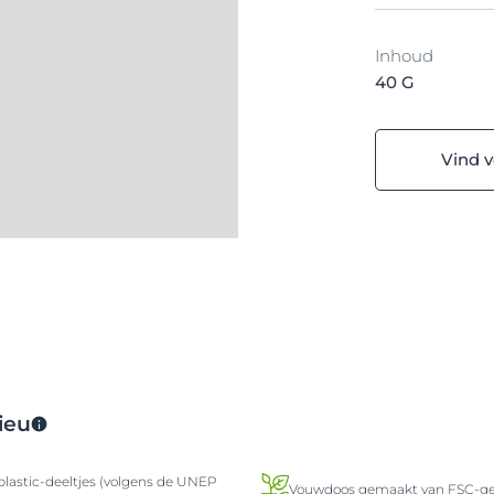
Inhoud
40 G
Vind 
ieu
lastic-deeltjes (volgens de UNEP
Vouwdoos gemaakt van FSC-gec