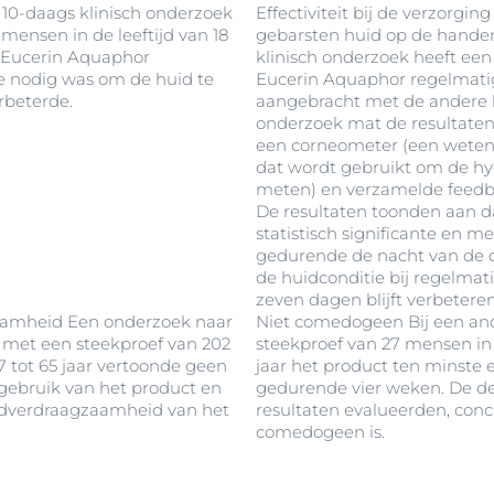
 10-daags klinisch onderzoek
Effectiviteit bij de verzorgin
orden gebruikt
mensen in de leeftijd van 18
gebarsten huid op de handen
sel is gevormd)
t Eucerin Aquaphor
klinisch onderzoek heeft ee
matoloog om
die nodig was om de huid te
Eucerin Aquaphor regelmati
hten voordat u
rbeterde.
aangebracht met de andere h
onderzoek mat de resultaten
een corneometer (een weten
dat wordt gebruikt om de hyd
meten) en verzamelde feedb
De resultaten toonden aan da
statistisch significante en m
gedurende de nacht van de 
de huidconditie bij regelma
zeven dagen blijft verbetere
amheid Een onderzoek naar
Niet comedogeen Bij een and
met een steekproef van 202
steekproef van 27 mensen in d
7 tot 65 jaar vertoonde geen
jaar het product ten minste
t gebruik van het product en
gedurende vier weken. De d
idverdraagzaamheid van het
resultaten evalueerden, conc
comedogeen is.