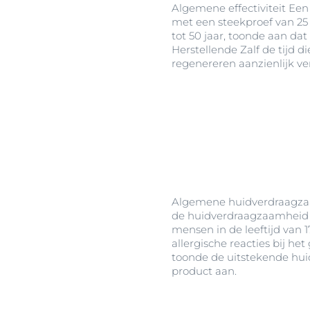
Algemene effectiviteit Een
1. Eucerin Aquaphor Herstellende Zalf mag alleen w
met een steekproef van 25 
op geherepitheliseerde huid (d.w.z. zodra nieuw weef
tot 50 jaar, toonde aan da
en niet op open of lekkende wonden. Vraag uw der
Herstellende Zalf de tijd 
advies over hoe lang u na de behandeling moet wac
regenereren aanzienlijk ve
het product gebruikt.
Algemene huidverdraagza
de huidverdraagzaamheid 
mensen in de leeftijd van 1
allergische reacties bij he
toonde de uitstekende hu
product aan.