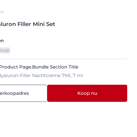
ER
luron
Filler Mini Set
en
 huid
Product Page.Bundle Section Title
Hyaluron-Filler Nachtcreme 7ML 7 ml
verkoopadres
Koop nu