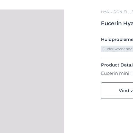
HYALURON-FILL
Eucerin
Hya
Huidproblem
Ouder wordende
Product Data.
Eucerin mini 
Vind 