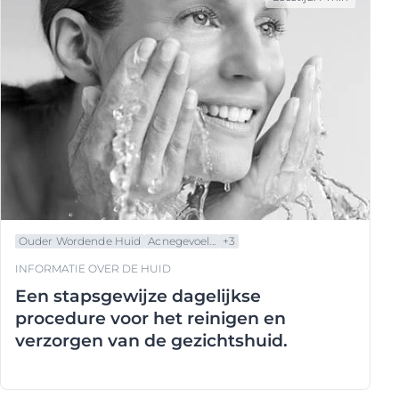
Ouder Wordende Huid
Acnegevoel...
+
3
INFORMATIE OVER DE HUID
Een stapsgewijze dagelijkse
procedure voor het reinigen en
verzorgen van de gezichtshuid.