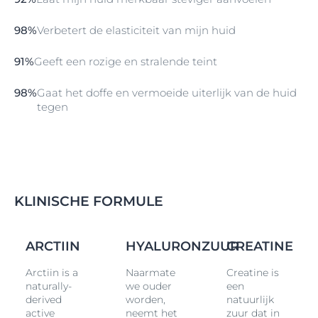
donkere vlekken als gevolg van de leeftijd.
De Dagcrème Rose bevat ook een SPF 30 en een
98%
Verbetert de elasticiteit van mijn huid
UVA-filter
om
vroegtijdige huidveroudering
en dieper
worden van rimpels door UV-stralen effectief te
91%
Geeft een rozige en stralende teint
voorkomen. 1 Gepatenteerd
Thiamidol
(EP 2 758 381
B1) in Frankrijk, België, Nederland. 2 In vitro tests
98%
Gaat het doffe en vermoeide uiterlijk van de huid
tegen
KLINISCHE FORMULE
L
ARCTIIN
HYALURONZUUR
CREATINE
Arctiin is a
Naarmate
Creatine is
naturally-
we ouder
een
derived
worden,
natuurlijk
active
neemt het
zuur dat in