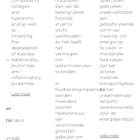
components
huidcellen.
Spiercellen
collagen
Een van de
gebruiken
and
belangrijkste
creatinefosfaat,
hyaluronic
functies
een
acid as well
ervan is
gefosforyleerde
n
as
vocht
vorm van
inhibiting
vasthouden
creatine, om
the
en het heeft
energie op
degradation
het
te slaan. In
of elastase.
vermogen
menselijke
ken.
Additionally,
om
haarzakjes
Arctiin has
watermoleculen
zijn het
anti-
te binden.
actieve
inflammatory
creatine-
properties.
In
transportsysteem
huidverzorgingsproducten
en
Lees meer
worden
creatinekinase
meerdere
(enzym)
soorten
verantwoordelijk
g van
Hyaluronzuur
voor de
van
energieproductie.
tatie:
door
verschillende
op
grootten
lpt
Lees meer
gebruikt om
 aanmaak