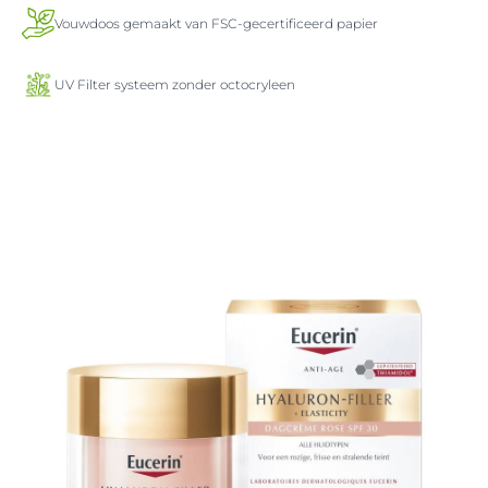
Vouwdoos gemaakt van FSC-gecertificeerd papier
UV Filter systeem zonder octocryleen