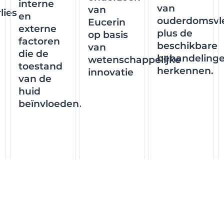
interne
van
van
lies
en
ouderdomsvl
Eucerin
externe
plus de
op basis
factoren
beschikbare
van
die de
behandeling
wetenschappelijke
toestand
herkennen.
innovatie
van de
huid
beïnvloeden.