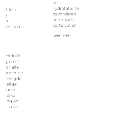
de
te
hydratatie te
wat leidt
bevorderen
bare
en rimpels
 van
op te vullen.
en en een
Lees meer
lle
hiamidol is
ch getest
 voor alle
aaronder de
, gemengde,
evoelige
ctioneert
van elke
sprong en
 en is dus
le
.