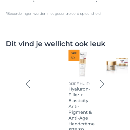
*Beoordelingen worden niet gecontroleerd op echtheid.
Dit vind je wellicht ook leuk
SPF
30
RIJPE HUID
Hyaluron-
Filler +
Elasticity
Anti-
Pigment &
Anti-Age
Handcrème
SPF 30