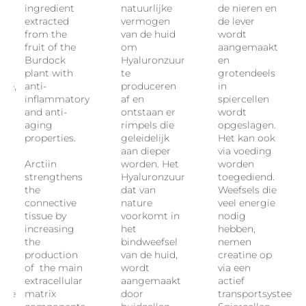
ingredient
natuurlijke
de nieren en
extracted
vermogen
de lever
from the
van de huid
wordt
fruit of the
om
aangemaakt
Burdock
Hyaluronzuur
en
plant with
te
grotendeels
tie,
anti-
produceren
in
inflammatory
af en
spiercellen
and anti-
ontstaan er
wordt
aging
rimpels die
opgeslagen.
properties.
geleidelijk
Het kan ook
aan dieper
via voeding
Arctiin
worden. Het
worden
strengthens
Hyaluronzuur
toegediend.
the
dat van
Weefsels die
connective
nature
veel energie
tissue by
voorkomt in
nodig
increasing
het
hebben,
the
bindweefsel
nemen
production
van de huid,
creatine op
of the main
wordt
via een
extracellular
aangemaakt
actief
tie
matrix
door
transportsysteem.