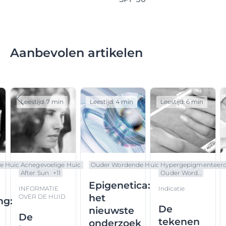
Aanbevolen artikelen
Leestijd: 7 min
Leestijd: 4 min
Leestijd: 6 min
e Huid
Acnegevoelige Huid
Ouder Wordende Huid
Hypergepigmenteerde 
After Sun
+
11
Ouder Word...
Epigenetica:
INFORMATIE
Indicatie
het
OVER DE HUID
ng:
De
nieuwste
De
tekenen
onderzoek