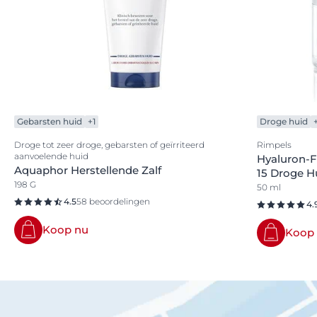
Gebarsten huid
+1
Droge huid
Droge tot zeer droge, gebarsten of geïrriteerd
Rimpels
aanvoelende huid
Hyaluron-F
Aquaphor Herstellende Zalf
15 Droge H
198 G
50 ml
4.5
58 beoordelingen
4.
Koop nu
Koop